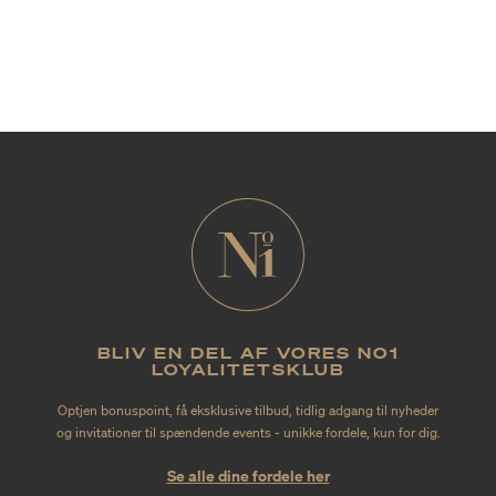
BLIV EN DEL AF VORES NO1
LOYALITETSKLUB
Optjen bonuspoint, få eksklusive tilbud, tidlig adgang til nyheder
og invitationer til spændende events - unikke fordele, kun for dig.
Se alle dine fordele her