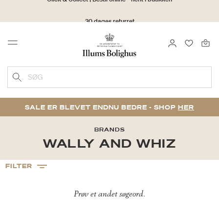
30 dages returret
LOG IND
FAVORIT
Menu
SØG
SALE ER BLEVET ENDNU BEDRE - SHOP
HER
BRANDS
WALLY AND WHIZ
FILTER
Prøv et andet søgeord.