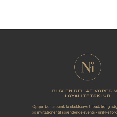
BLIV EN DEL AF VORES 
LOYALITETSKLUB
Optjen bonuspoint, få eksklusive tilbud, tidlig ad
og invitationer til spændende events - unikke forde