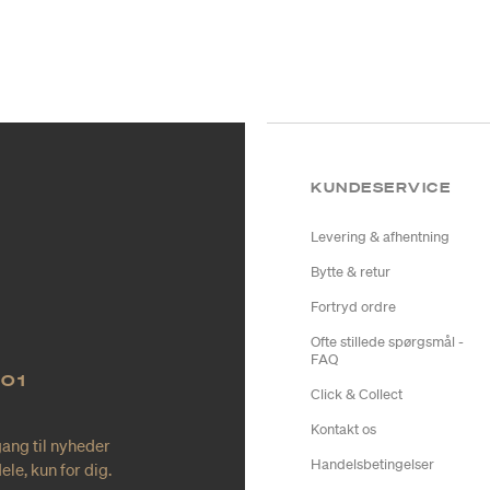
KUNDESERVICE
Levering & afhentning
Bytte & retur
Fortryd ordre
Ofte stillede spørgsmål -
FAQ
NO1
Click & Collect
Kontakt os
gang til nyheder
Handelsbetingelser
le, kun for dig.