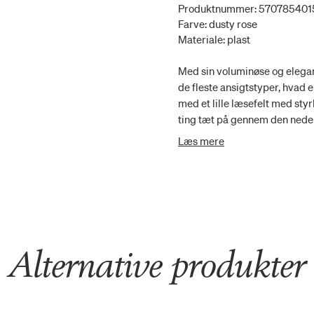
Produktnummer: 57078540
Farve: dusty rose
Materiale: plast
Med sin voluminøse og elegan
de fleste ansigtstyper, hvad e
med et lille læsefelt med styr
ting tæt på gennem den neder
den øverste del af glasset. St
Læs mere
Alternative produkter