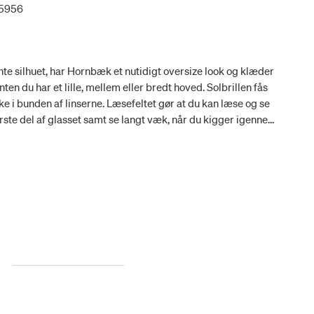
15956
te silhuet, har Hornbæk et nutidigt oversize look og klæder
nten du har et lille, mellem eller bredt hoved. Solbrillen fås
ke i bunden af linserne. Læsefeltet gør at du kan læse og se
ste del af glasset samt se langt væk, når du kigger igennem
ørrelse: 51/20-145