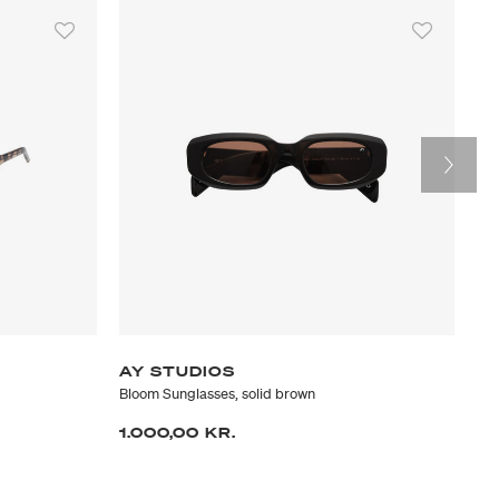
AY STUDIOS
R
Bloom Sunglasses, solid brown
Blo
1.000,00 KR.
39