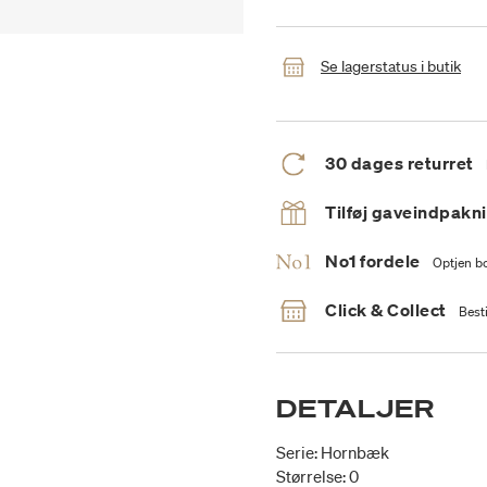
Se lagerstatus i butik
30 dages returret
Tilføj gaveindpakn
No1 fordele
Optjen bo
Click & Collect
Besti
DETALJER
Serie: Hornbæk
Størrelse: 0