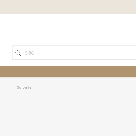
Menu
SØG
Solbriller