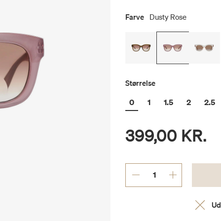
Farve
Dusty Rose
Størrelse
0
1
1.5
2
2.5
399,00 KR.
Ud