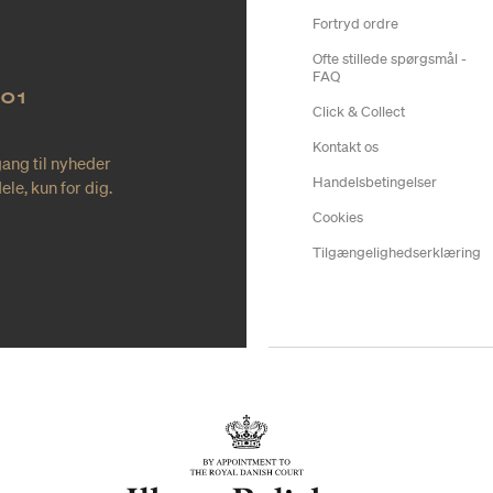
Fortryd ordre
Ofte stillede spørgsmål -
FAQ
NO1
Click & Collect
Kontakt os
gang til nyheder
Handelsbetingelser
le, kun for dig.
Cookies
Tilgængelighedserklæring