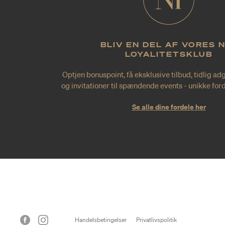
BLIV EN DEL AF VORES 
LOYALITETSKLUB
Optjen bonuspoint, få eksklusive tilbud, tidlig ad
og invitationer til spændende events - unikke forde
Se alle dine fordele her
Handelsbetingelser
Privatlivspolitik