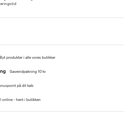
veringstid
Byt produkter i alle vores butikker
ing
Gaveindpakning 10 kr.
nuspoint på dit køb
l online - hent i butikken