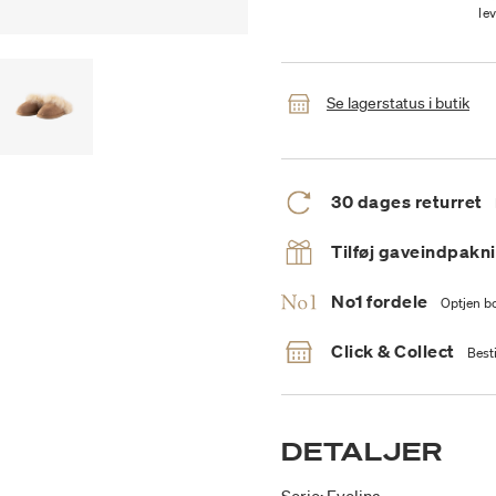
le
Se lagerstatus i butik
30 dages returret
Tilføj gaveindpakn
No1 fordele
Optjen bo
Click & Collect
Besti
DETALJER