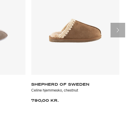
SHEPHERD OF SWEDEN
S
Celine hjemmesko, chestnut
Moh
790,00 KR.
18