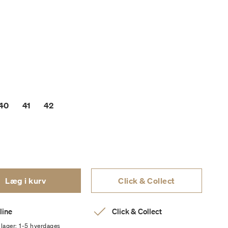
40
41
42
Læg i kurv
Click & Collect
line
Click & Collect
 lager: 1-5 hverdages