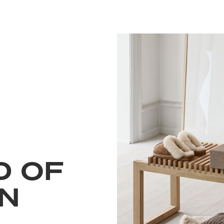
D OF
N