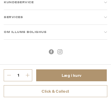
KUNDESERVICE
SERVICES
OM ILLUMS BOLIGHUS
Læg i kurv
Handelsbetingelser
Privatlivspolitik
Click & Collect
CVR: 26573394
Copyright © 2026 Illums Bolighus