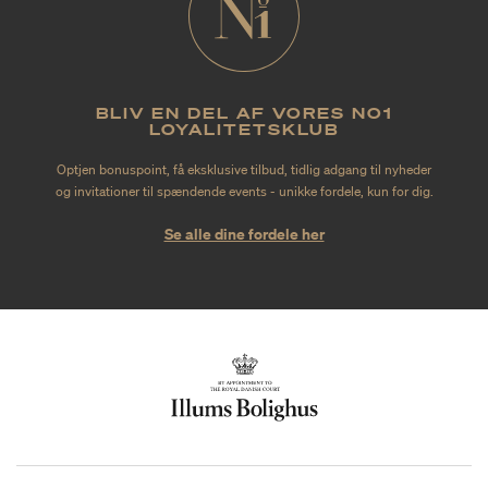
BLIV EN DEL AF VORES NO1
LOYALITETSKLUB
Optjen bonuspoint, få eksklusive tilbud, tidlig adgang til nyheder
og invitationer til spændende events - unikke fordele, kun for dig.
Se alle dine fordele her