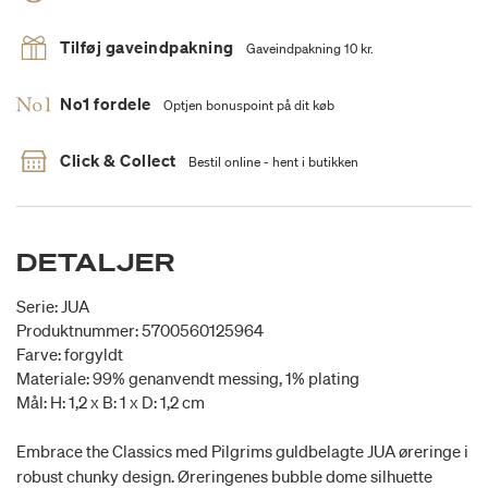
Tilføj gaveindpakning
Gaveindpakning 10 kr.
No1 fordele
Optjen bonuspoint på dit køb
Click & Collect
Bestil online - hent i butikken
DETALJER
Serie: JUA
Produktnummer: 5700560125964
Farve: forgyldt
Materiale: 99% genanvendt messing, 1% plating
Mål: H: 1,2 x B: 1 x D: 1,2 cm
Embrace the Classics med Pilgrims guldbelagte JUA øreringe i
robust chunky design. Øreringenes bubble dome silhuette