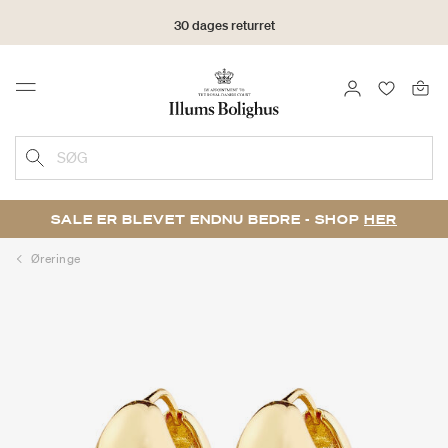
30 dages returret
LOG IND
FAVORIT
Menu
SØG
SALE ER BLEVET ENDNU BEDRE - SHOP
HER
Øreringe