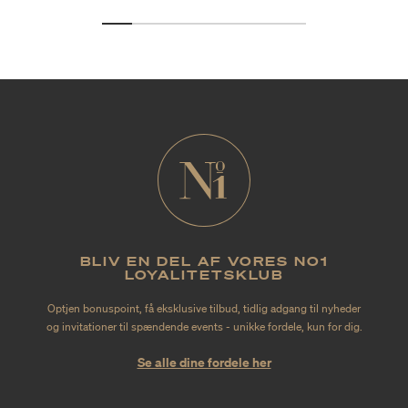
BLIV EN DEL AF VORES NO1
LOYALITETSKLUB
Optjen bonuspoint, få eksklusive tilbud, tidlig adgang til nyheder
og invitationer til spændende events - unikke fordele, kun for dig.
Se alle dine fordele her