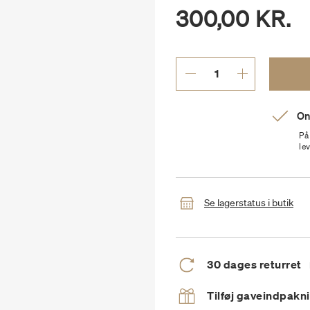
300,00 KR.
On
På
le
Se lagerstatus i butik
30 dages returret
Tilføj gaveindpakn