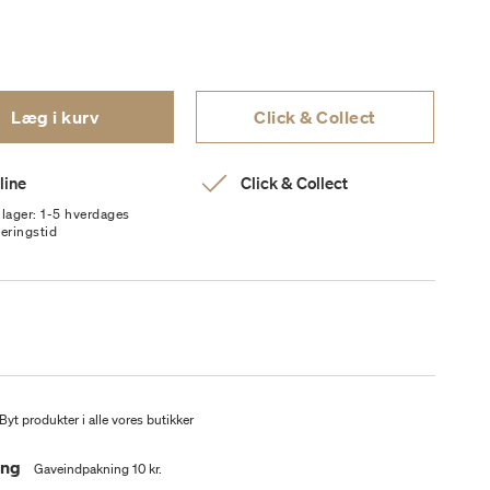
Læg i kurv
Click & Collect
line
Click & Collect
 lager: 1-5 hverdages
veringstid
Byt produkter i alle vores butikker
ing
Gaveindpakning 10 kr.