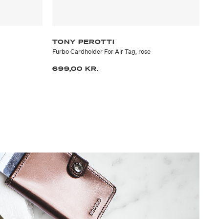
TONY PEROTTI
M
Furbo Cardholder For Air Tag, rose
Mie
699,00 KR.
17