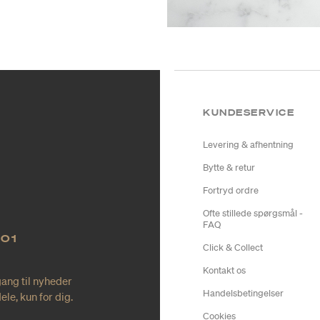
KUNDESERVICE
Levering & afhentning
Bytte & retur
Fortryd ordre
Ofte stillede spørgsmål -
FAQ
NO1
Click & Collect
Kontakt os
gang til nyheder
Handelsbetingelser
le, kun for dig.
Cookies