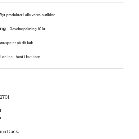
Byt produkter i alle vores butikker
ing
Gaveindpakning 10 kr.
nuspoint på dit køb
l online - hent i butikken
2701
U
m
ina Duck.