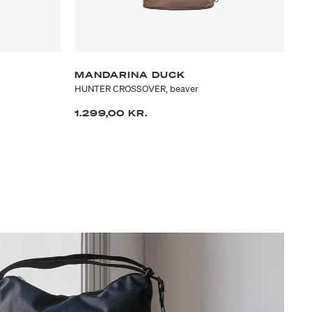
MANDARINA DUCK
M
HUNTER CROSSOVER, beaver
HU
1.299,00 KR.
79