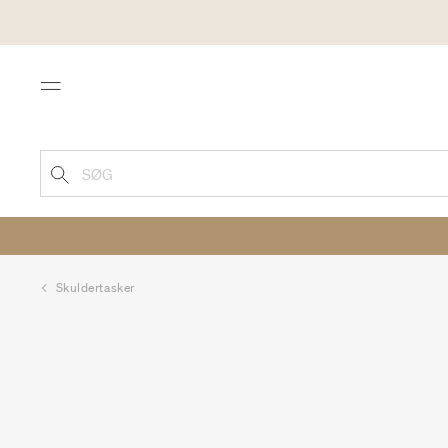
Menu
SØG
Skuldertasker