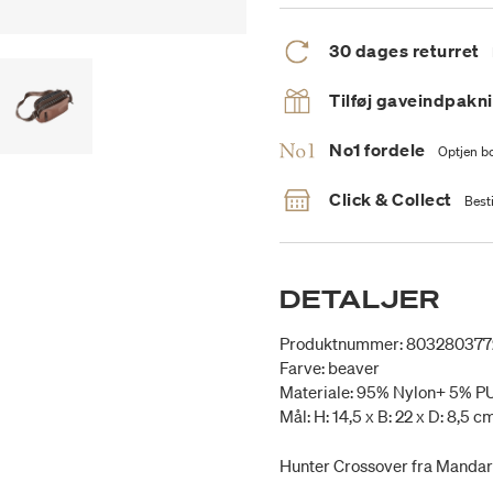
30 dages returret
Tilføj gaveindpakn
No1 fordele
Optjen bo
Click & Collect
Besti
DETALJER
Produktnummer: 803280377
Farve: beaver
Materiale: 95% Nylon+ 5% P
Mål: H: 14,5 x B: 22 x D: 8,5 c
Hunter Crossover fra Mandar