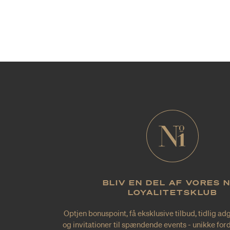
BLIV EN DEL AF VORES 
LOYALITETSKLUB
Optjen bonuspoint, få eksklusive tilbud, tidlig ad
og invitationer til spændende events - unikke forde