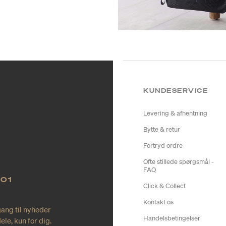
KUNDESERVICE
Levering & afhentning
Bytte & retur
Fortryd ordre
Ofte stillede spørgsmål -
FAQ
NO1
Click & Collect
Kontakt os
gang til nyheder
Handelsbetingelser
le, kun for dig.