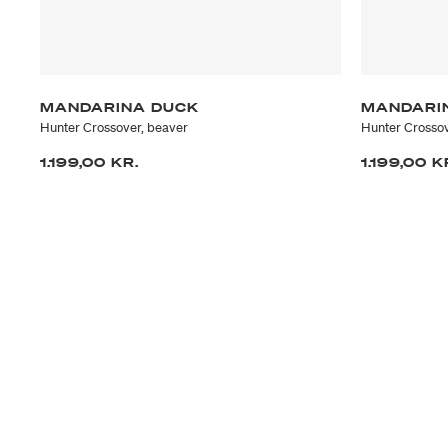
MANDARINA DUCK
MANDARI
Hunter Crossover, beaver
Hunter Crossov
1.199,00 KR.
1.199,00 K