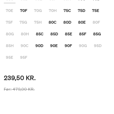
70E
70F
70G
70H
75C
75D
75E
75F
75G
75H
80C
80D
80E
80F
80G
80H
85C
85D
85E
85F
85G
85H
90C
90D
90E
90F
90G
95D
95E
95F
239,50 KR.
Prisen er nedsat fra
til
Før:
479,00 KR.