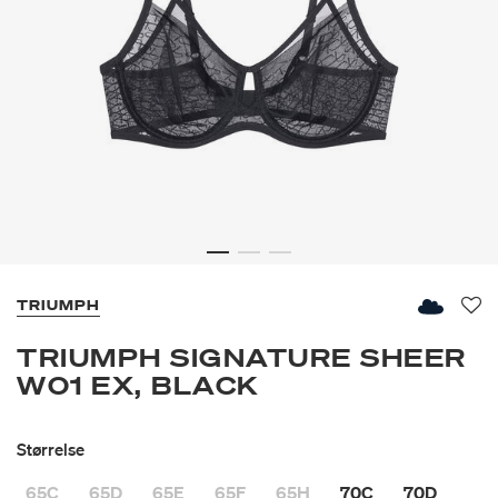
TRIUMPH
Fav
TRIUMPH SIGNATURE SHEER
W01 EX, BLACK
Størrelse
65C
65D
65E
65F
65H
70C
70D