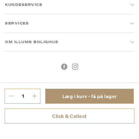
KUNDESERVICE
SERVICES
OM ILLUMS BOLIGHUS
Læg i kurv - få på lager
Handelsbetingelser
Privatlivspolitik
Click & Collect
CVR: 26573394
Copyright © 2026 Illums Bolighus