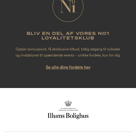
BLIV EN DEL AF VORES NO1
LOYALITETSKLUB
Optjen bonuspoint, få eksklusive tilbud, tidlig adgang til nyheder
og invitationer til spændende events - unikke fordele, kun for dig.
Se alle dine fordele her