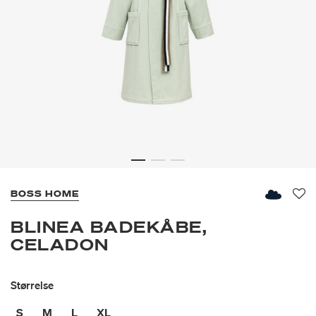
BOSS HOME
Fav
BLINEA BADEKÅBE,
CELADON
Størrelse
S
M
L
XL