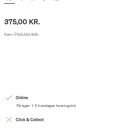
375,00 KR.
Prisen er nedsat fra
til
Før:
750,00 KR.
Online
På lager: 1-5 hverdages leveringstid
Click & Collect