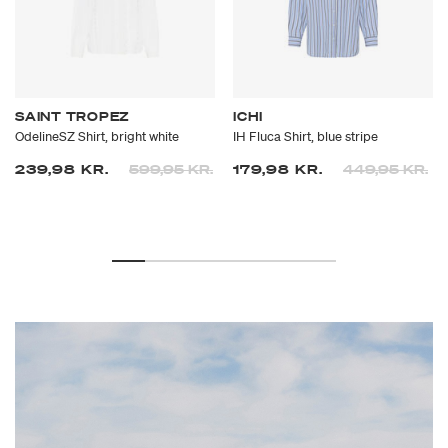
SAINT TROPEZ
ICHI
OdelineSZ Shirt, bright white
IH Fluca Shirt, blue stripe
Prisen er nedsat fra
til
Prisen er neds
til
239,98 KR.
599,95 KR.
179,98 KR.
449,95 KR.