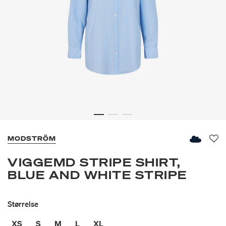
MODSTRÖM
Fav
VIGGEMD STRIPE SHIRT,
BLUE AND WHITE STRIPE
Størrelse
XS
S
M
L
XL