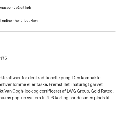
nuspoint på dit køb
l online - hent i butikken
6175
kte afløser for den traditionelle pung. Den kompakte
 enhver lomme eller taske. Fremstillet i naturligt garvet
ikt Van Gogh-look og certificeret af LWG Group, Gold Rated.
niums pop-up system til 4–6 kort og har desuden plads til
ort samt et udvendigt møntrum i fuld størrelse. Kortholderen
 snavs og elektronisk RFID-tyveri.