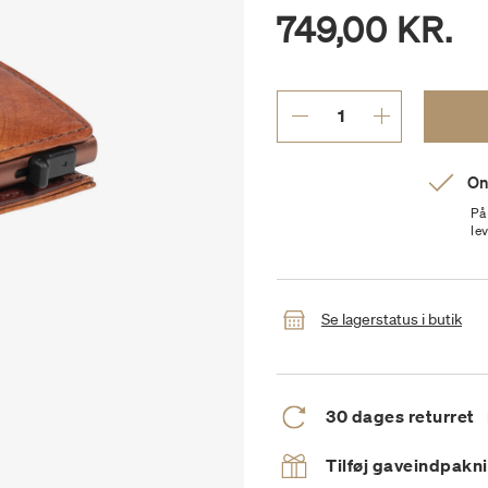
749,00 KR.
On
På
le
Se lagerstatus i butik
30 dages returret
Tilføj gaveindpakn