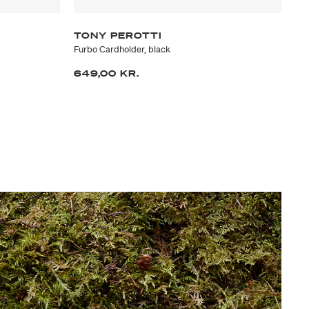
TONY PEROTTI
T
Furbo Cardholder, black
Fur
649,00 KR.
69