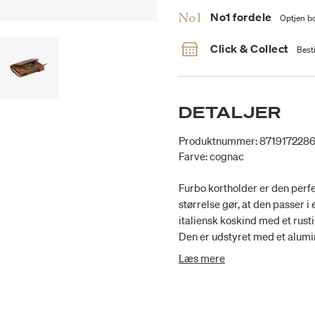
No1 fordele
Optjen bo
Click & Collect
Besti
DETALJER
Produktnummer: 871917228
Farve: cognac
Furbo kortholder er den perfe
størrelse gør, at den passer i
italiensk koskind med et rust
Den er udstyret med et alumi
sedler, kvitteringer, ekstra k
Læs mere
beskytter dine kort mod slid,