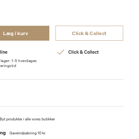
Læg i kurv
Click & Collect
line
Click & Collect
 lager: 1-5 hverdages
veringstid
Byt produkter i alle vores butikker
ing
Gaveindpakning 10 kr.