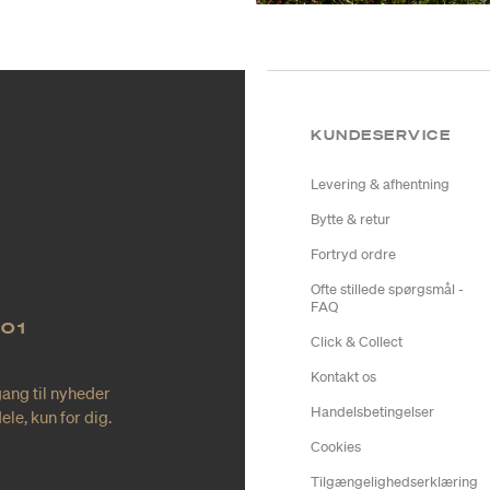
KUNDESERVICE
Levering & afhentning
Bytte & retur
Fortryd ordre
Ofte stillede spørgsmål -
FAQ
NO1
Click & Collect
Kontakt os
gang til nyheder
Handelsbetingelser
le, kun for dig.
Cookies
Tilgængelighedserklæring