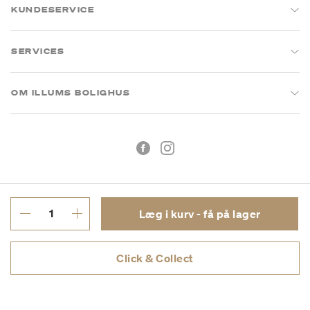
KUNDESERVICE
SERVICES
OM ILLUMS BOLIGHUS
Læg i kurv - få på lager
Handelsbetingelser
Privatlivspolitik
Click & Collect
CVR: 26573394
Copyright © 2026 Illums Bolighus