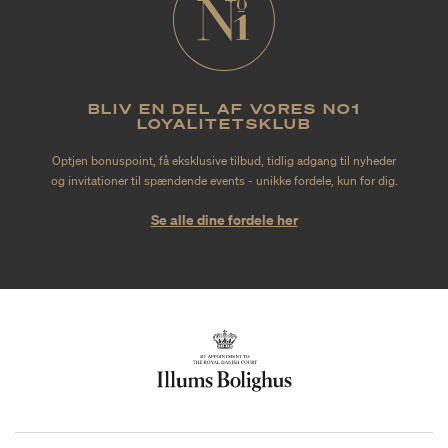
BLIV EN DEL AF VORES NO1
LOYALITETSKLUB
Optjen bonuspoint, få eksklusive tilbud, tidlig adgang til nyheder
og invitationer til spændende events - unikke fordele, kun for dig.
Se alle dine fordele her