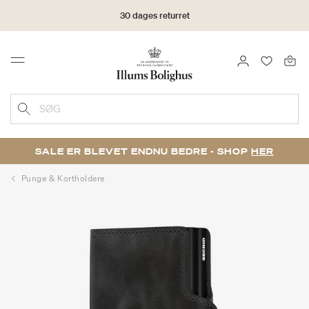
30 dages returret
LOG IND
FAVORIT
Menu
SØG
SALE ER BLEVET ENDNU BEDRE - SHOP
HER
Punge & Kortholdere