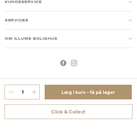
KUNDESERVICE
SERVICES
OM ILLUMS BOLIGHUS
Læg i kurv - få på lager
Handelsbetingelser
Privatlivspolitik
Click & Collect
CVR: 26573394
Copyright © 2026 Illums Bolighus