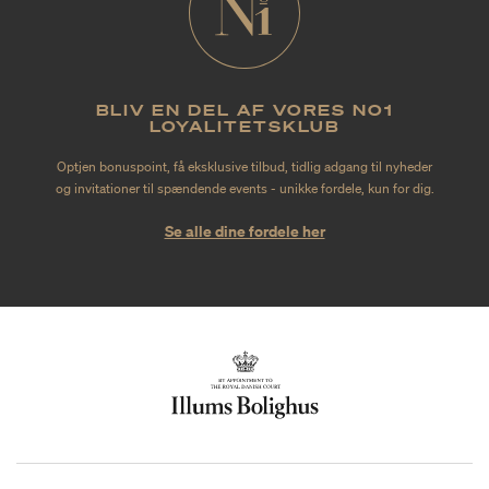
BLIV EN DEL AF VORES NO1
LOYALITETSKLUB
Optjen bonuspoint, få eksklusive tilbud, tidlig adgang til nyheder
og invitationer til spændende events - unikke fordele, kun for dig.
Se alle dine fordele her