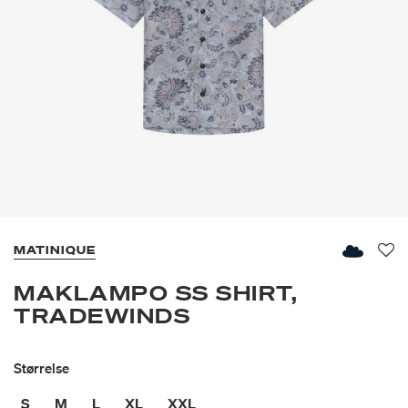
MATINIQUE
Fav
MAKLAMPO SS SHIRT,
TRADEWINDS
Størrelse
S
M
L
XL
XXL