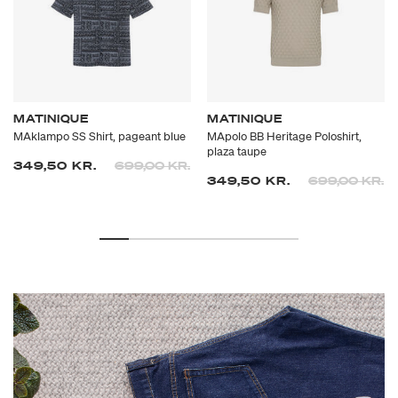
MATINIQUE
MATINIQUE
MAklampo SS Shirt, pageant blue
MApolo BB Heritage Poloshirt,
plaza taupe
Prisen er nedsat fra
til
349,50 KR.
699,00 KR.
Prisen er neds
til
349,50 KR.
699,00 KR.