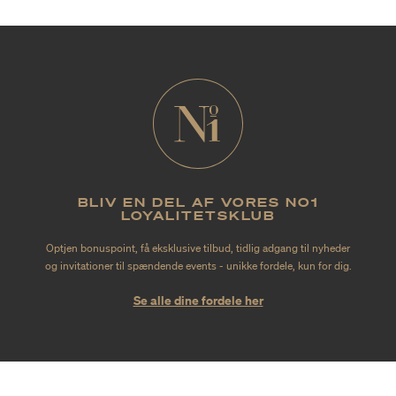
BLIV EN DEL AF VORES NO1
LOYALITETSKLUB
Optjen bonuspoint, få eksklusive tilbud, tidlig adgang til nyheder
og invitationer til spændende events - unikke fordele, kun for dig.
Se alle dine fordele her