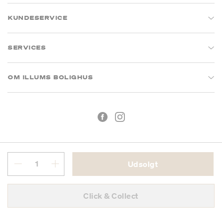
KUNDESERVICE
SERVICES
OM ILLUMS BOLIGHUS
Udsolgt
Handelsbetingelser
Privatlivspolitik
Click & Collect
CVR: 26573394