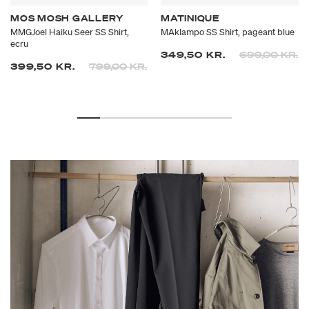
MOS MOSH GALLERY
MATINIQUE
MMGJoel Haiku Seer SS Shirt,
MAklampo SS Shirt, pageant blue
ecru
Prisen er neds
til
349,50 KR.
699,00 KR.
Prisen er nedsat fra
til
399,50 KR.
799,00 KR.