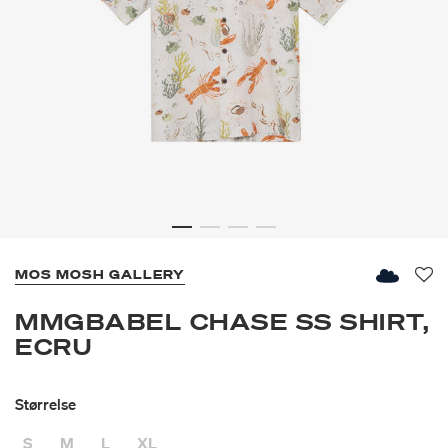
MOS MOSH GALLERY
Fav
MMGBABEL CHASE SS SHIRT,
ECRU
Størrelse
S
M
L
XL