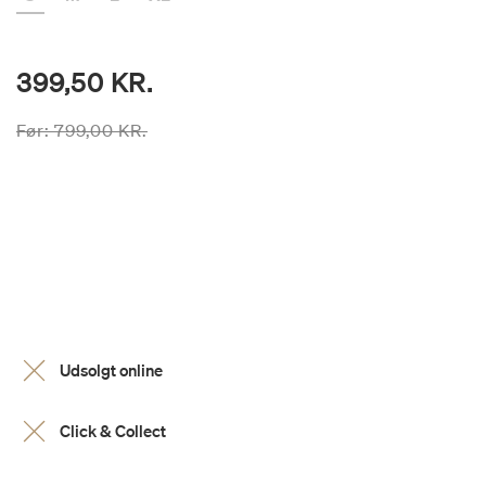
399,50 KR.
Prisen er nedsat fra
til
Før:
799,00 KR.
Udsolgt online
Click & Collect