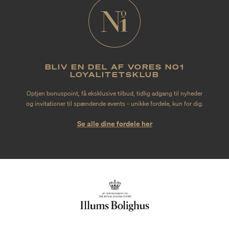
BLIV EN DEL AF VORES NO1
LOYALITETSKLUB
Optjen bonuspoint, få eksklusive tilbud, tidlig adgang til nyheder
og invitationer til spændende events - unikke fordele, kun for dig.
Se alle dine fordele her