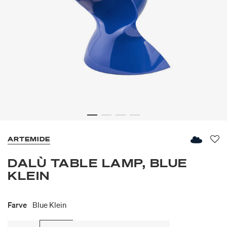
ARTEMIDE
Fav
DALÙ TABLE LAMP, BLUE
KLEIN
Farve
Blue Klein