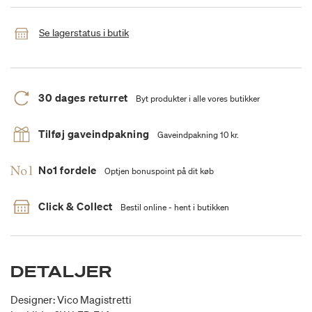
Se lagerstatus i butik
30 dages returret
Byt produkter i alle vores butikker
Tilføj gaveindpakning
Gaveindpakning 10 kr.
No1 fordele
Optjen bonuspoint på dit køb
Click & Collect
Bestil online - hent i butikken
DETALJER
Designer: Vico Magistretti