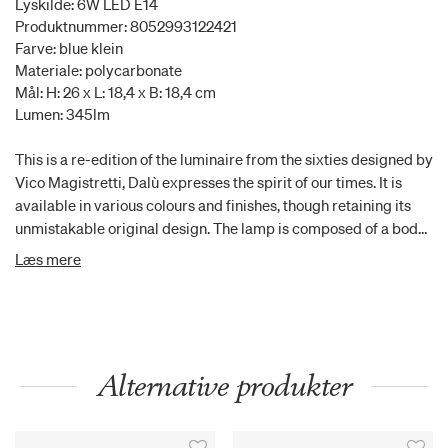
Lyskilde: 6W LED E14
Produktnummer: 8052993122421
Farve: blue klein
Materiale: polycarbonate
Mål: H: 26 x L: 18,4 x B: 18,4 cm
Lumen: 345lm
This is a re-edition of the luminaire from the sixties designed by
Vico Magistretti, Dalù expresses the spirit of our times. It is
available in various colours and finishes, though retaining its
unmistakable original design. The lamp is composed of a body
made of moulded thermoplastic material.
Læs mere
Alternative produkter