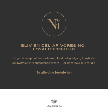
BLIV EN DEL AF VORES NO1
LOYALITETSKLUB
Optjen bonuspoint, få eksklusive tilbud, tidlig adgang til nyheder
og invitationer til spændende events - unikke fordele, kun for dig.
Se alle dine fordele her