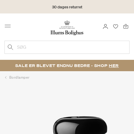
30 dages returret
LOG IND
FAVORIT
Menu
SØG
SALE ER BLEVET ENDNU BEDRE - SHOP
HER
Bordlamper