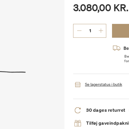
3.080,00 KR.
Be
Be
fo
Se lagerstatus i butik
30 dages returret
Tilføj gaveindpakn