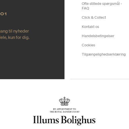
Ofte stillede spørgsmål -
FAQ
NO1
Click & Collect
Kontakt os
gang til nyheder
Handelsbetingelser
le, kun for dig.
Cookies
Tilgængelighedserklæring