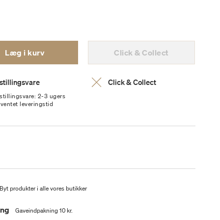
Læg i kurv
Click & Collect
stillingsvare
Click & Collect
stillingsvare: 2-3 ugers
rventet leveringstid
Byt produkter i alle vores butikker
ing
Gaveindpakning 10 kr.