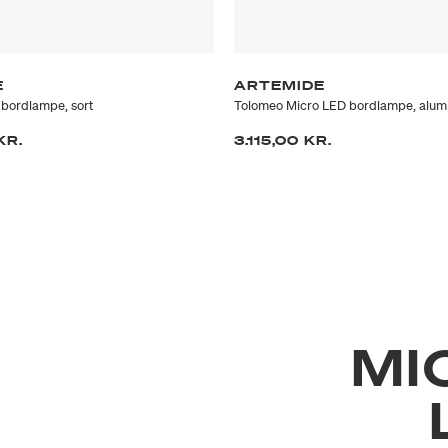
E
ARTEMIDE
bordlampe, sort
Tolomeo Micro LED bordlampe, alum
KR.
3.115,00 KR.
MI