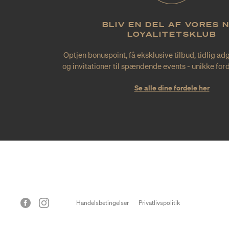
BLIV EN DEL AF VORES 
LOYALITETSKLUB
Optjen bonuspoint, få eksklusive tilbud, tidlig ad
og invitationer til spændende events - unikke forde
Se alle dine fordele her
Handelsbetingelser
Privatlivspolitik