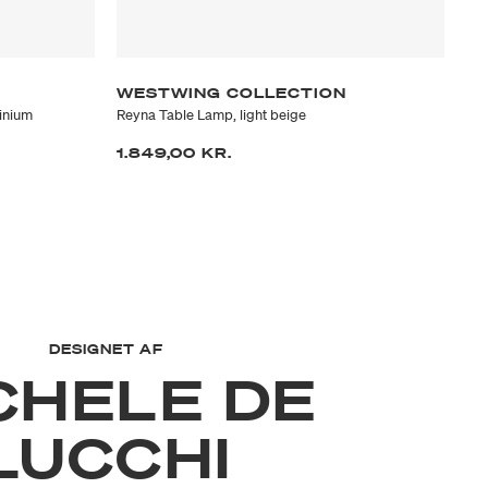
WESTWING COLLECTION
M
inium
Reyna Table Lamp, light beige
Bea
1.849,00 KR.
2.
DESIGNET AF
CHELE DE
LUCCHI