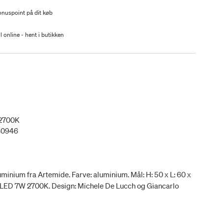
nuspoint på dit køb
l online - hent i butikken
 2700K
80946
minium fra Artemide. Farve: aluminium. Mål: H: 50 x L: 60 x
t LED 7W 2700K. Design: Michele De Lucch og Giancarlo