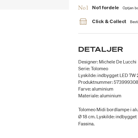
No1 fordele
Optjen bo
Click & Collect
Besti
DETALJER
Designer: Michele De Lucchi
Serie: Tolomeo
Lyskilde: indbygget LED 7W
Produktnummer: 57399930
Farve: aluminium
Materiale: aluminium
Tolomeo Midi bordlampe i alu
Ø 18 cm. Lyskilde: indbygge
Fassina.