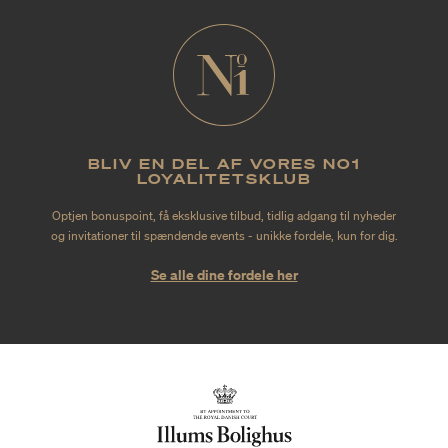
BLIV EN DEL AF VORES NO1
LOYALITETSKLUB
Optjen bonuspoint, få eksklusive tilbud, tidlig adgang til nyheder
og invitationer til spændende events - unikke fordele, kun for dig.
Se alle dine fordele her