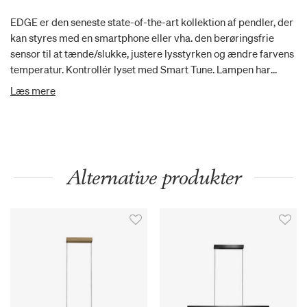
EDGE er den seneste state-of-the-art kollektion af pendler, der
kan styres med en smartphone eller vha. den berøringsfrie
sensor til at tænde/slukke, justere lysstyrken og ændre farvens
temperatur. Kontrollér lyset med Smart Tune. Lampen har
Smart Tune funktionen integreret, så du kan downloade en app
Læs mere
og styre lysstyrken og ændre på lysfarven med din mobil. Klik
på knappen Smart Tune herunder for at få mere at vide om
funktionen eller downloade appen.
Alternative produkter