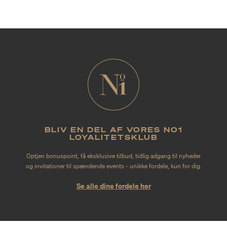
BLIV EN DEL AF VORES NO1
LOYALITETSKLUB
Optjen bonuspoint, få eksklusive tilbud, tidlig adgang til nyheder
og invitationer til spændende events - unikke fordele, kun for dig.
Se alle dine fordele her