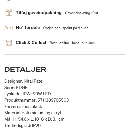
Tilføj gaveindpakning
Gaveindpakning 10 kr.
No1 fordele
Optjen bonuspoint på dit køb
Click & Collect
Bestil online - hent i butikken
DETALJER
Designer: Nital Patel
Serie: EDGE
Lyskilde: 10W+20W LED
Produktnummer: 5711389705503
Farve: carbon black
Materiale: aluminium og akryl
Mål: H: 54,6 x L: 101,6 x D: 3,1 cm
Tæthedsgrad: IP20