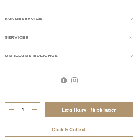
KUNDESERVICE
SERVICES
OM ILLUMS BOLIGHUS
Læg i kurv - få på lager
Handelsbetingelser
Privatlivspolitik
Click & Collect
CVR: 26573394