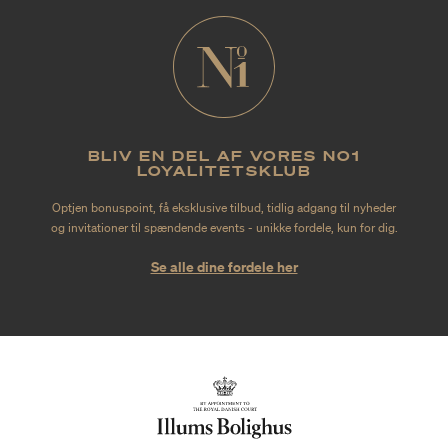
BLIV EN DEL AF VORES NO1
LOYALITETSKLUB
Optjen bonuspoint, få eksklusive tilbud, tidlig adgang til nyheder
og invitationer til spændende events - unikke fordele, kun for dig.
Se alle dine fordele her