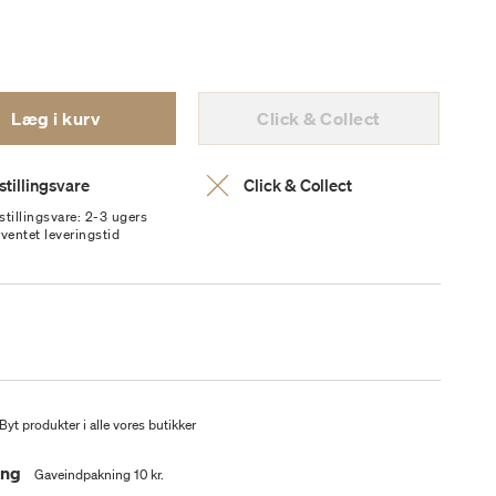
Læg i kurv
Click & Collect
stillingsvare
Click & Collect
stillingsvare: 2-3 ugers
rventet leveringstid
Byt produkter i alle vores butikker
ing
Gaveindpakning 10 kr.