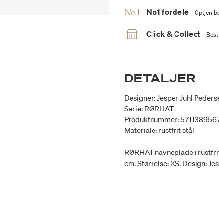
No1 fordele
Optjen bo
Click & Collect
Besti
DETALJER
Designer: Jesper Juhl Peders
Serie: RØRHAT
Produktnummer: 571138956
Materiale: rustfrit stål
RØRHAT navneplade i rustfrit s
cm. Størrelse: XS. Design: Je