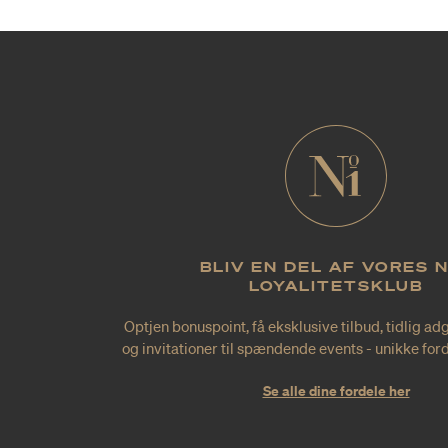
BLIV EN DEL AF VORES 
LOYALITETSKLUB
Optjen bonuspoint, få eksklusive tilbud, tidlig ad
og invitationer til spændende events - unikke forde
Se alle dine fordele her