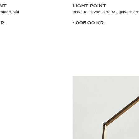
INT
LIGHT-POINT
lade, stål
RØRHAT navneplade XS, galvaniseret
KR.
1.095,00 KR.