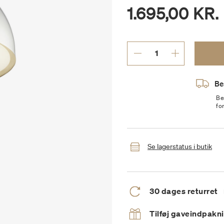
1.695,00 KR.
Be
Be
fo
Se lagerstatus i butik
30 dages returret
Tilføj gaveindpakn