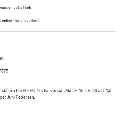
nuspoint på dit køb
l online - hent i butikken
en
7675
tål fra LIGHT-POINT. Farve: stål. Mål: H: 15 x B: 26 x D: 1,5
sper Juhl Pedersen.