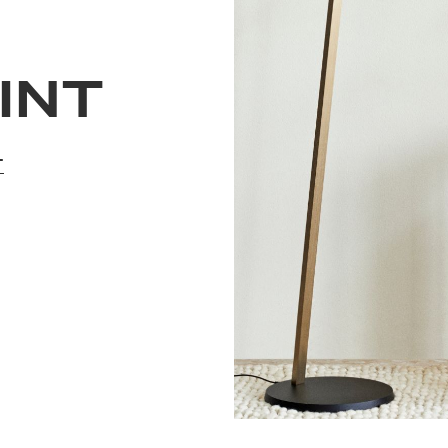
INT
T