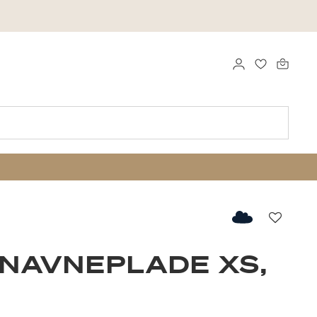
LOG IND
FAVORITTE
Favorit
NAVNEPLADE XS,