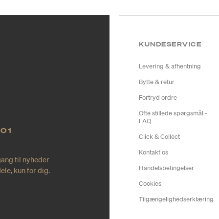
KUNDESERVICE
Levering & afhentning
Bytte & retur
Fortryd ordre
Ofte stillede spørgsmål -
FAQ
NO1
Click & Collect
Kontakt os
gang til nyheder
Handelsbetingelser
le, kun for dig.
Cookies
Tilgængelighedserklæring