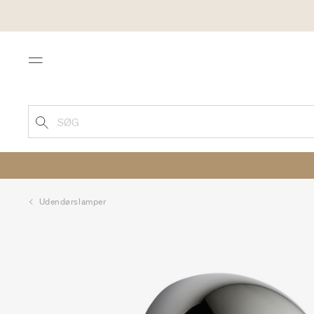
Menu
SØG
Udendørslamper