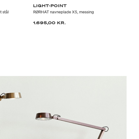
LIGHT-POINT
LI
 stål
RØRHAT navneplade XS, messing
RØ
1.695,00 KR.
1.