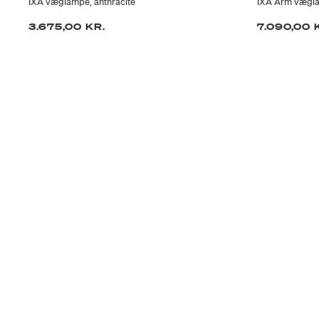
IXA væglampe, anthracite
IXA Arm vægla
3.675,00 KR.
7.090,00 