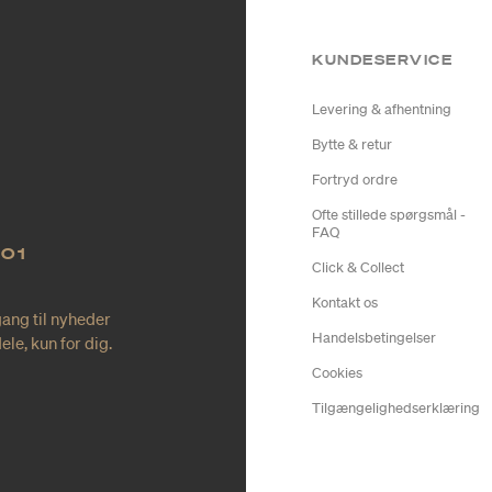
KUNDESERVICE
Levering & afhentning
Bytte & retur
Fortryd ordre
Ofte stillede spørgsmål -
FAQ
NO1
Click & Collect
Kontakt os
gang til nyheder
Handelsbetingelser
le, kun for dig.
Cookies
Tilgængelighedserklæring