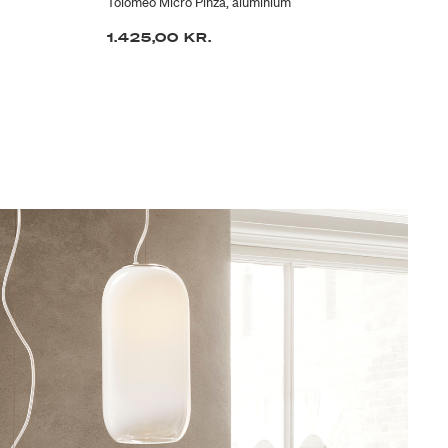
Tolomeo Micro Pinza, aluminium
Bel
1.425,00 KR.
2.