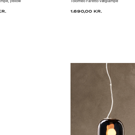
mpe, yellow
Tolomeo Faretto væglampe
KR.
1.690,00 KR.