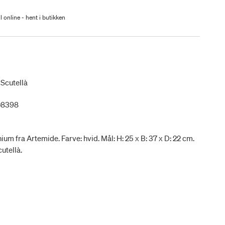
l online - hent i butikken
Scutellà
08398
um fra Artemide. Farve: hvid. Mål: H: 25 x B: 37 x D: 22 cm.
utellà.