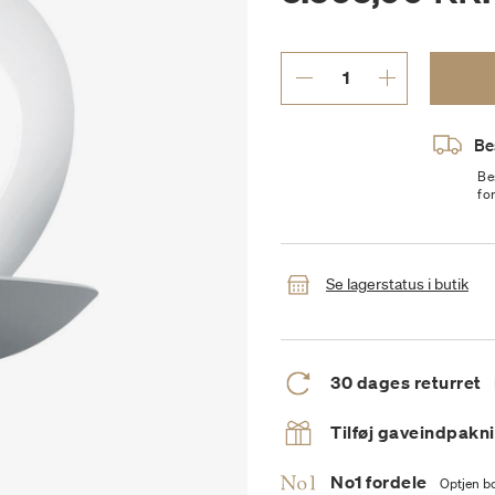
Be
Be
fo
Se lagerstatus i butik
30 dages returret
Tilføj gaveindpakn
No1 fordele
Optjen bo