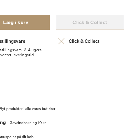
Læg i kurv
Click & Collect
stillingsvare
Click & Collect
stillingsvare: 3-4 ugers
rventet leveringstid
Byt produkter i alle vores butikker
ing
Gaveindpakning 10 kr.
nuspoint på dit køb