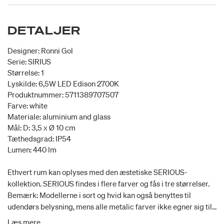
DETALJER
Designer: Ronni Gol
Serie: SIRIUS
Størrelse: 1
Lyskilde: 6,5W LED Edison 2700K
Produktnummer: 5711389707507
Farve: white
Materiale: aluminium and glass
Mål: D: 3,5 x Ø 10 cm
Tæthedsgrad: IP54
Lumen: 440 lm
Ethvert rum kan oplyses med den æstetiske SERIOUS-
kollektion. SERIOUS findes i flere farver og fås i tre størrelser.
Bemærk: Modellerne i sort og hvid kan også benyttes til
udendørs belysning, mens alle metalic farver ikke egner sig til
brug udendørs. Designets runde linjer giver også mulighed for
Læs mere