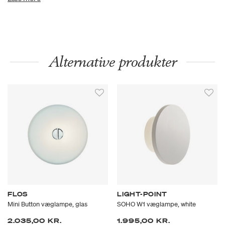
at lade lyset falde oppefra eller nedefra, alt efter hvilken effekt
man ønsker i rummet. SERIOUS-modellen kan desuden
tilsluttes en lysdæmper.
Alternative produkter
FLOS
LIGHT-POINT
Mini Button væglampe, glas
SOHO W1 væglampe, white
2.035,00 KR.
1.995,00 KR.