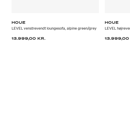
HOUE
HOUE
LEVEL venstrevendt loungesofa, alpine green/grey
LEVEL højreven
13.999,00 KR.
13.999,00