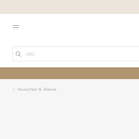
Menu
SØG
Havesofaer & -bænke