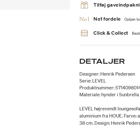
Tilføj gaveindpakn
No1 fordele
Optjen bo
Click & Collect
Besti
DETALJER
Designer: Henrik Pedersen
Serie: LEVEL
Produktnummer: 571409801
Materiale: hynder i Sunbrella
LEVEL højrevendt loungesofa 
aluminium fra HOUE. Farve: al
38 cm. Design: Henrik Peder