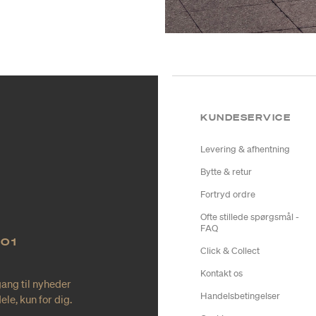
KUNDESERVICE
Levering & afhentning
Bytte & retur
Fortryd ordre
Ofte stillede spørgsmål -
FAQ
NO1
Click & Collect
Kontakt os
gang til nyheder
Handelsbetingelser
le, kun for dig.