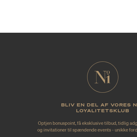
BLIV EN DEL AF VORES 
LOYALITETSKLUB
Optjen bonuspoint, få eksklusive tilbud, tidlig ad
og invitationer til spændende events - unikke forde