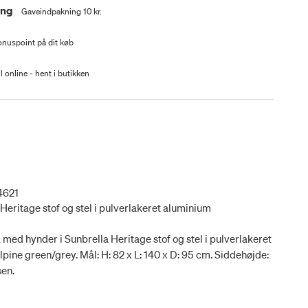
ing
Gaveindpakning 10 kr.
nuspoint på dit køb
l online - hent i butikken
4621
 Heritage stof og stel i pulverlakeret aluminium
med hynder i Sunbrella Heritage stof og stel i pulverlakeret
pine green/grey. Mål: H: 82 x L: 140 x D: 95 cm. Siddehøjde:
sen.