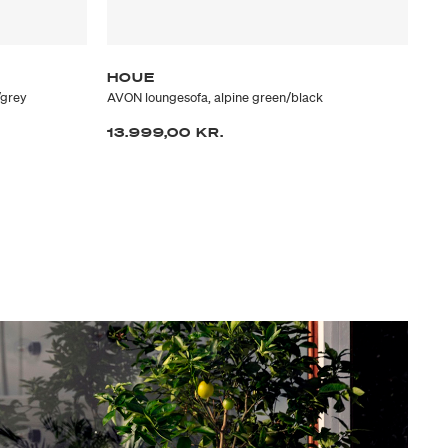
HOUE
H
/grey
AVON loungesofa, alpine green/black
LEV
13.999,00 KR.
11