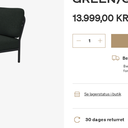
13.999,00 KR
Be
Be
fo
Se lagerstatus i butik
30 dages returret