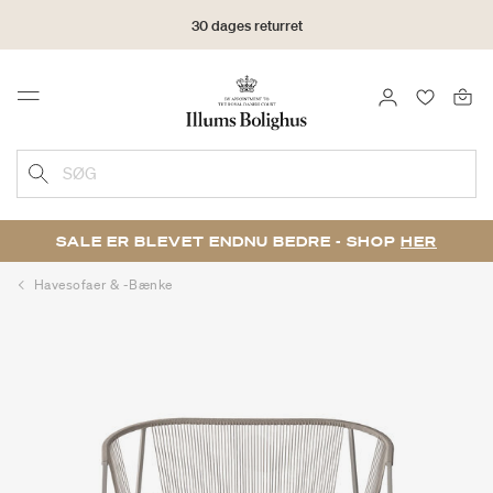
30 dages returret
LOG IND
FAVORIT
Menu
SØG
SALE ER BLEVET ENDNU BEDRE - SHOP
HER
Havesofaer & -bænke