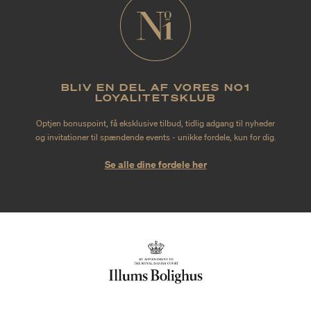
BLIV EN DEL AF VORES NO1
LOYALITETSKLUB
Optjen bonuspoint, få eksklusive tilbud, tidlig adgang til nyheder
og invitationer til spændende events - unikke fordele, kun for dig.
Se alle dine fordele her