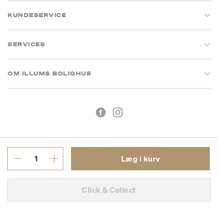
KUNDESERVICE
SERVICES
OM ILLUMS BOLIGHUS
Læg i kurv
Handelsbetingelser
Privatlivspolitik
Click & Collect
CVR: 26573394
Copyright © 2026 Illums Bolighus