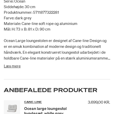
Serie: Ocean
Siddehøjde: 30 cm
Produktnummer: 5711877322281
Farve: dark grey
Materiale: Cane-line soft rope og aluminium
Mål: H: 73 x B: 81 x D: 90 cm
Ocean Large loungestolen er designet af Cane-line Design og
er en smuk kombination af moderne design og traditionelt
håndværk. En elegant konstrueret loungestol udarbejdet i de
holdbare Cane-line materialer på en stærk aluminiumsramme.
Cane-line materialer er ideelt til udendørsbrug de holdbare og
Læs mere
vejrbestandige egenskaber. Loungestolen kommer med
komfortable og ultra-bløde hynder, som blødgør selve
udtrykket på stolen. Hynden er med QuickDry & Airflow
system, som sikrer at hynderne er tørre ca. 1 time efter et
ANBEFALEDE PRODUKTER
regnsky Hyndesæt skal købes separat.
3.699,00 KR.
CANE-LINE
Ocean large loungestol
hyndesæt, white grey