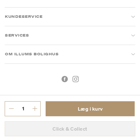
KUNDESERVICE
SERVICES
OM ILLUMS BOLIGHUS
Læg i kurv
Handelsbetingelser
Privatlivspolitik
Click & Collect
CVR: 26573394