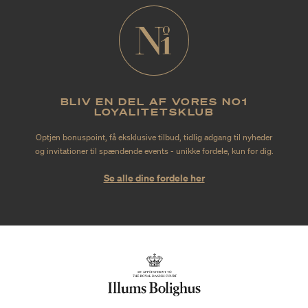
BLIV EN DEL AF VORES NO1
LOYALITETSKLUB
Optjen bonuspoint, få eksklusive tilbud, tidlig adgang til nyheder
og invitationer til spændende events - unikke fordele, kun for dig.
Se alle dine fordele her