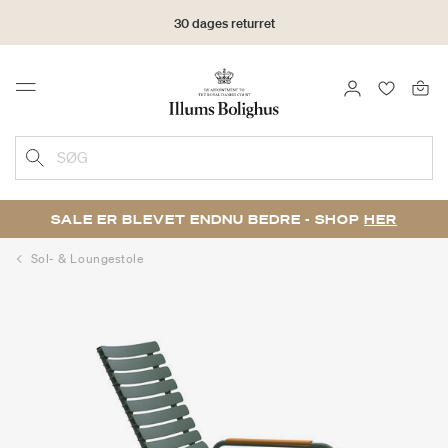
30 dages returret
LOG IND
FAVORIT
Menu
SØG
SALE ER BLEVET ENDNU BEDRE - SHOP
HER
Sol- & Loungestole