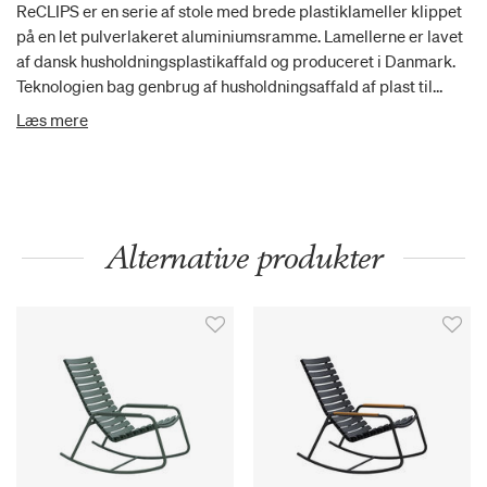
ReCLIPS er en serie af stole med brede plastiklameller klippet
på en let pulverlakeret aluminiumsramme. Lamellerne er lavet
af dansk husholdningsplastikaffald og produceret i Danmark.
Teknologien bag genbrug af husholdningsaffald af plast til
møbelproduktion er udviklet i Danmark. Ser man på ReCLIPS,
Læs mere
ser man i bund og grund på resultatet af at blande dansk
design og dansk innovation i at anvende nytænkning og
materialer i en stol. ReCLIPS Gyngestol kommer i 4 mono
farver med valg af armlæn i bambus eller aluminium.
Aluminiumsrammen kombineret med de UV-beskyttede
Alternative produkter
plastlameller holder vedligeholdelsen på et minimum.