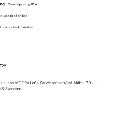
ing
Gaveindpakning 10 kr.
nuspoint på dit køb
l online - hent i butikken
0728
akeret MDF fra LoCa. Farve: soft sort/grå. Mål: H: 7,9 x L:
it & Sørensen.