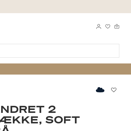
LOG IND
FAVORITTE
Favorit
NDRET 2
ÆKKE, SOFT
RÅ