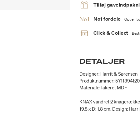
Tilføj gaveindpakn
No1 fordele
Optjen bo
Click & Collect
Besti
DETALJER
Designer: Harrit & Sørensen
Produktnummer: 571139412
Materiale: lakeret MDF
KNAX vandret 2 knagerække i l
19,8 x D: 1,8 cm. Design: Harr