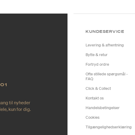
KUNDESERVICE
Levering & afhentning
Bytte & retur
Fortryd ordre
Ofte stillede spørgsmål -
FAQ
NO1
Click & Collect
Kontakt os
gang til nyheder
Handelsbetingelser
le, kun for dig.
Cookies
Tilgængelighedserklæring