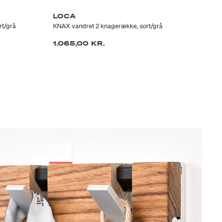
LOCA
L
rt/grå
KNAX vandret 2 knagerække, sort/grå
KNA
1.065,00 KR.
1.