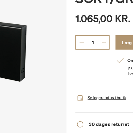
1.065,00 KR.
On
På
le
Se lagerstatus i butik
30 dages returret