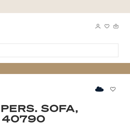
LOG IND
FAVORITTE
Favorit
-PERS. SOFA,
 40790