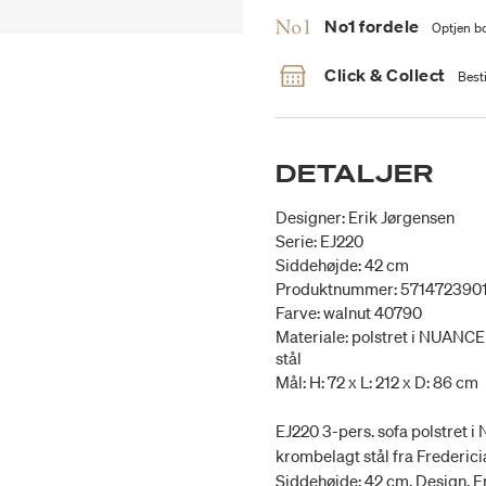
No1 fordele
Optjen bo
Click & Collect
Besti
DETALJER
Designer: Erik Jørgensen
Serie: EJ220
Siddehøjde: 42 cm
Produktnummer: 571472390
Farve: walnut 40790
Materiale: polstret i NUANCE
stål
Mål: H: 72 x L: 212 x D: 86 cm
EJ220 3-pers. sofa polstret 
krombelagt stål fra Fredericia
Siddehøjde: 42 cm. Design. E