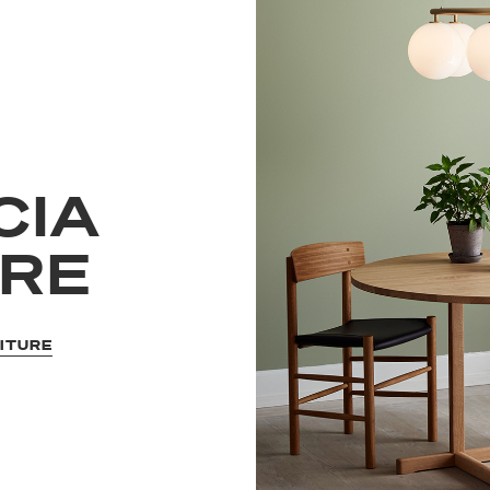
CIA
URE
NITURE