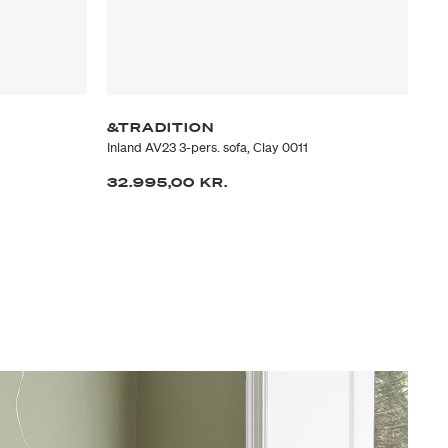
&TRADITION
F
Inland AV23 3-pers. sofa, Clay 0011
EJ 
32.995,00 KR.
38