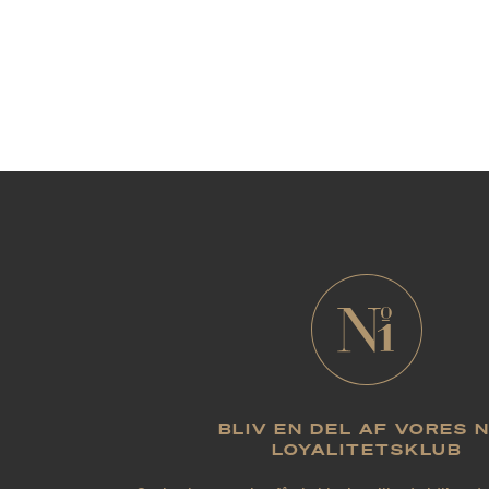
BLIV EN DEL AF VORES 
LOYALITETSKLUB