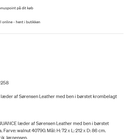
nuspoint på dit køb
l online - hent i butikken
1258
 læder af Sørensen Leather med ben i børstet krombelagt
i NUANCE læder af Sørensen Leather med ben i børstet
. Farve: walnut 40790. Mål: H: 72 x L: 212 x D: 86 cm.
rik Jørgensen.