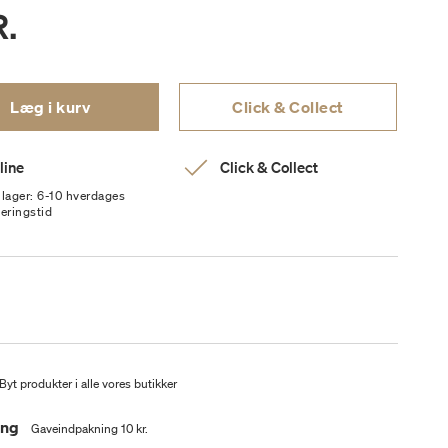
R.
Læg i kurv
Click & Collect
line
Click & Collect
 lager: 6-10 hverdages
veringstid
Byt produkter i alle vores butikker
ing
Gaveindpakning 10 kr.