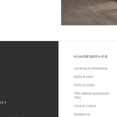
KUNDESERVICE
Levering & afhentning
Bytte & retur
Fortryd ordre
Ofte stillede spørgsmål -
FAQ
NO1
Click & Collect
Kontakt os