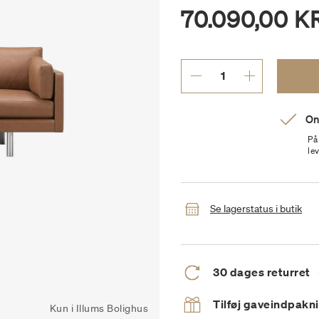
70.090,00 K
On
På
le
Se lagerstatus i butik
30 dages returret
Tilføj gaveindpakn
Kun i Illums Bolighus