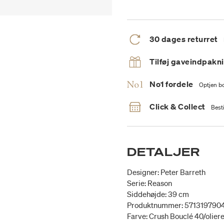
30 dages returret
Tilføj gaveindpakn
No1 fordele
Optjen bo
Click & Collect
Besti
DETALJER
Designer: Peter Barreth
Serie: Reason
Siddehøjde: 39 cm
Produktnummer: 571319790
Farve: Crush Bouclé 40/oliere