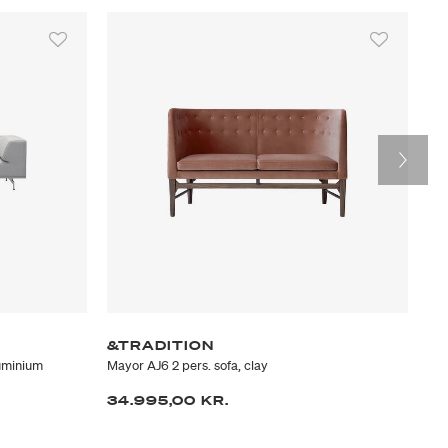
på detaljer.
&TRADITION
C
luminium
Mayor AJ6 2 pers. sofa, clay
ND5
34.995,00 KR.
35