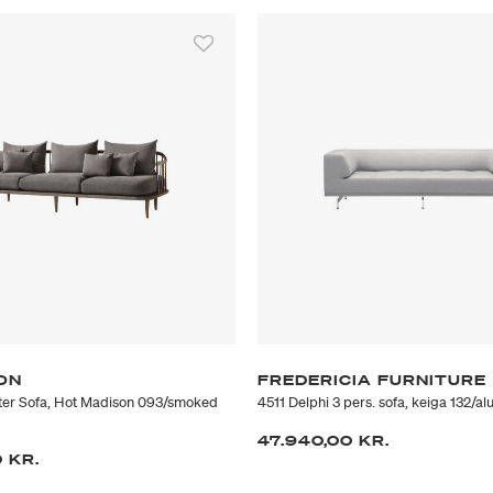
håndværk og opmærksomhed 
ON
FREDERICIA FURNITURE
ter Sofa, Hot Madison 093/smoked
4511 Delphi 3 pers. sofa, keiga 132/a
47.940,00 KR.
 KR.