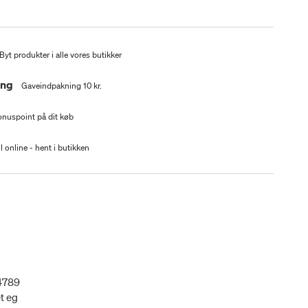
Byt produkter i alle vores butikker
ing
Gaveindpakning 10 kr.
nuspoint på dit køb
l online - hent i butikken
4789
t eg