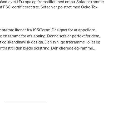
håndlavet i Europa og fremstillet med omhu. Sofaens ramme
af FSC-certificeret træ. Sofaen er polstret med Oeko-Tex-
 største ikoner fra 1950'erne. Designet for at appellere
abe en ramme for afslapning. Denne sofa er perfekt for dem,
og skandinavisk design. Den synlige træramme i oliet eg
kontrast til den bløde polstring. Den olierede eg-ramme
sign og giver sofaen et solidt og robust udtryk. Denne
erialer skaber en balance mellem det moderne og det
ekt ind i en tidløs og elegant indretning. Sofaen kan også
l og er perfekt til hotelinteriører og loungeområder i
 Reason er polstret med Oeko-Tex-certificeret højdensitets
r optimal støtte. De brede sæder giver ekstra komfort.
kvalitetsstoffer, herunder nogle af de fineste kvalitetsstoffer
t Kvadrat. Stofferne er lavet af materialer af høj kvalitet,
r at sikre holdbarhed. Kvadrat-stoffer er kendt for deres
 og førsteklasses kvalitet. Reason produceres af dygtige
ger traditionelle teknikker og sikrer en høj grad af