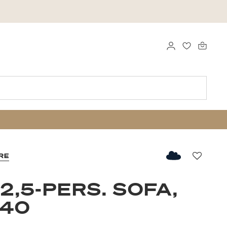
LOG IND
FAVORITTE
RE
Favorit
2,5-PERS. SOFA,
040