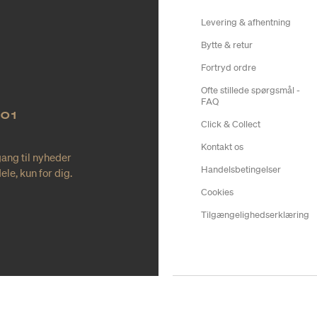
Levering & afhentning
Bytte & retur
Fortryd ordre
Ofte stillede spørgsmål -
FAQ
NO1
Click & Collect
Kontakt os
gang til nyheder
Handelsbetingelser
le, kun for dig.
Cookies
Tilgængelighedserklæring