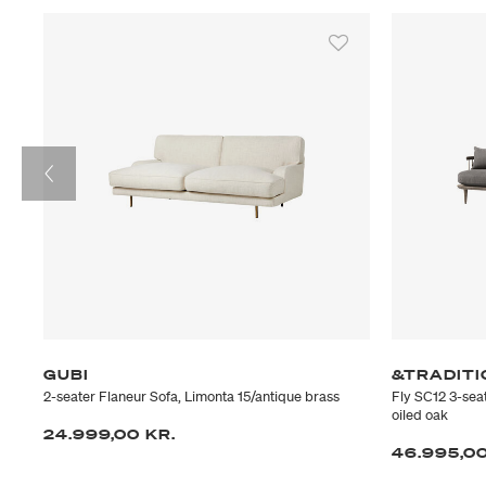
GUBI
&TRADITI
2-seater Flaneur Sofa, Limonta 15/antique brass
Fly SC12 3-sea
oiled oak
24.999,00 KR.
46.995,00