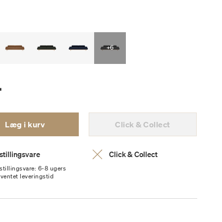
+6
.
Læg i kurv
Click & Collect
stillingsvare
Click & Collect
stillingsvare: 6-8 ugers
rventet leveringstid