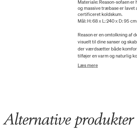
Materiale: Reason-sofaen er 
og massive træbase er lavet 
certificeret koldskum.
Mål: H: 68 x L: 240 x D: 95 cm
Reason er en omtolkning af de
visuelt til dine sanser og sk
der værdsætter både komfort 
tilføjer en varm og naturlig 
understreger det klassiske de
Læs mere
kombination af naturlige mat
traditionelle, der passer perf
bruges til kommercielle formå
designbevidste virksomheder.
koldskum i sæde og ryglæn fo
Reason fås i flere forskellige 
fra den danske tekstilproducen
Alternative produkter
der er omhyggeligt udvalgt fo
unikke tekstur, livlige farver
håndværkere i Europa, der bru