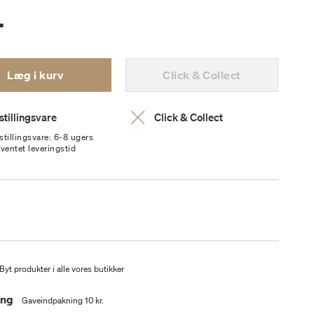
.
Læg i kurv
Click & Collect
stillingsvare
Click & Collect
stillingsvare: 6-8 ugers
rventet leveringstid
Byt produkter i alle vores butikker
ing
Gaveindpakning 10 kr.