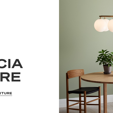
CIA
URE
NITURE