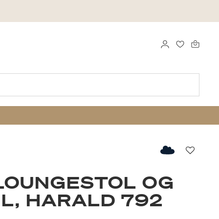
LOG IND
FAVORITTE
Favorit
LOUNGESTOL OG
L, HARALD 792