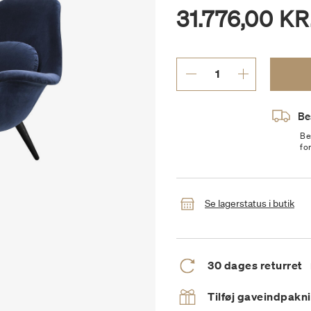
31.776,00 KR
Be
Be
fo
Se lagerstatus i butik
30 dages returret
Tilføj gaveindpakn