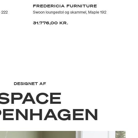
FREDERICIA FURNITURE
F
 222
Swoon loungestol og skammel, Maple 192
FF1
662
31.776,00 KR.
24
DESIGNET AF
SPACE
PENHAGEN