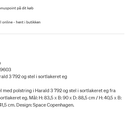
nuspoint på dit køb
l online - hent i butikken
n
39603
ald 3 792 og stel i sortlakeret eg
ed polstring i Harald 3 792 og stel i sortlakeret eg fra
rtlakeret eg. Mål: H: 83,5 x B: 90 x D: 88,5 cm / H: 40,5 x B:
 41,5 cm. Design: Space Copenhagen.