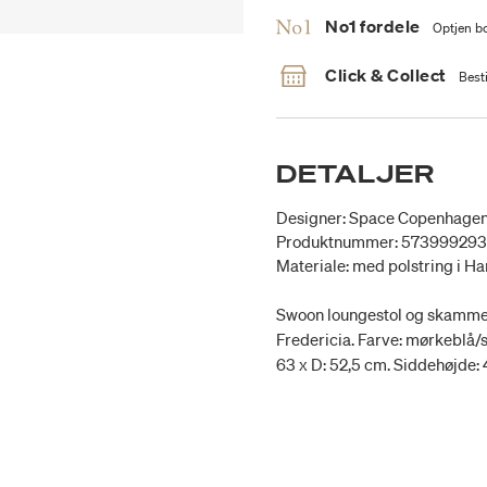
No1 fordele
Optjen bo
Click & Collect
Besti
DETALJER
Designer: Space Copenhage
Produktnummer: 57399929
Materiale: med polstring i Har
Swoon loungestol og skammel m
Fredericia. Farve: mørkeblå/so
63 x D: 52,5 cm. Siddehøjde: