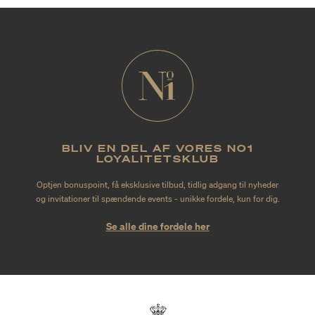
BLIV EN DEL AF VORES NO1
LOYALITETSKLUB
Optjen bonuspoint, få eksklusive tilbud, tidlig adgang til nyheder
og invitationer til spændende events - unikke fordele, kun for dig.
Se alle dine fordele her