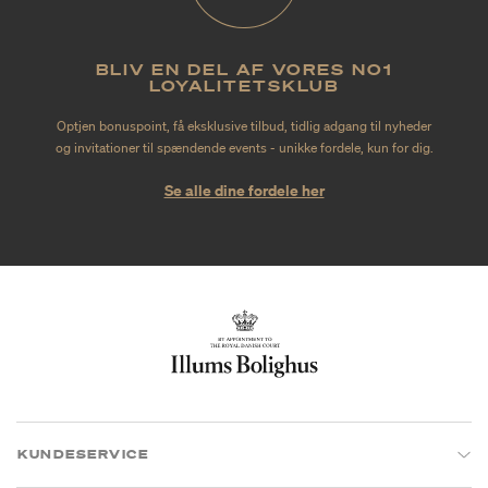
BLIV EN DEL AF VORES NO1
LOYALITETSKLUB
Optjen bonuspoint, få eksklusive tilbud, tidlig adgang til nyheder
og invitationer til spændende events - unikke fordele, kun for dig.
Se alle dine fordele her
KUNDESERVICE