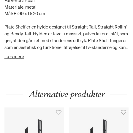
Farve: charcoal
Materiale: metal
Mål: B: 99 x D: 20 cm
Plate Shelf er en hylde designet til Straight Tall, Straight Rollin'
og Bendy Tall. Hylden er lavet i massivt, pulverlakeret stål, som
gør, at den går i ét med standerens udtryk. Plate Shelf fungerer
som en æstetisk og funktionel tilføjelse til tv-standerne og kan
bruges til opbevaring af soundbar, tv-boks, spilkonsol eller
Læs mere
lignende. Hyldens monteringshængsler er beklædte med et
kraftigt gummimateriale, som beskytter standeren for ridser
og skrammer. Plate Shelf vejer 5.7 kg. Den maksimale
belastningskapacitet for hylden er 8 kg.
Alternative produkter