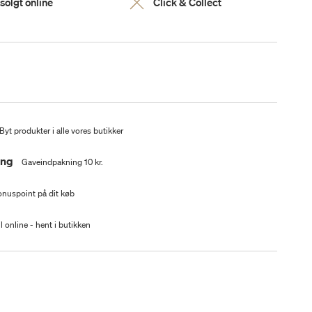
solgt online
Click & Collect
Byt produkter i alle vores butikker
ing
Gaveindpakning 10 kr.
nuspoint på dit køb
l online - hent i butikken