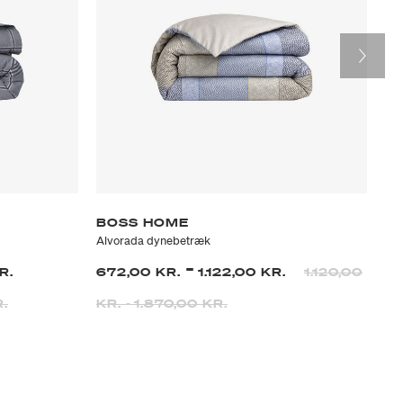
BOSS HOME
R
Alvorada dynebetræk
Els
-
R.
672,00 KR.
1.122,00 KR.
1.120,00
75
R.
KR.
-
1.870,00 KR.
K