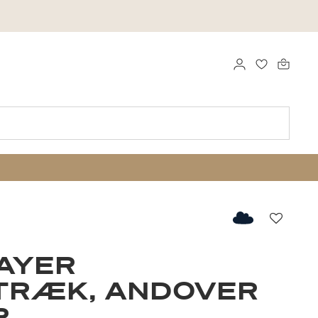
LOG IND
FAVORITTE
Favorit
AYER
TRÆK, ANDOVER
R