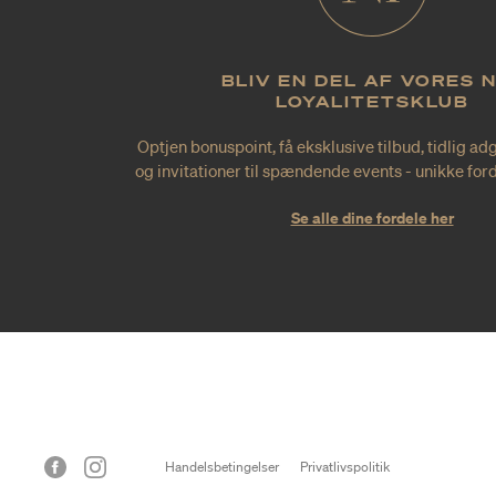
BLIV EN DEL AF VORES 
LOYALITETSKLUB
Optjen bonuspoint, få eksklusive tilbud, tidlig ad
og invitationer til spændende events - unikke forde
Se alle dine fordele her
Handelsbetingelser
Privatlivspolitik