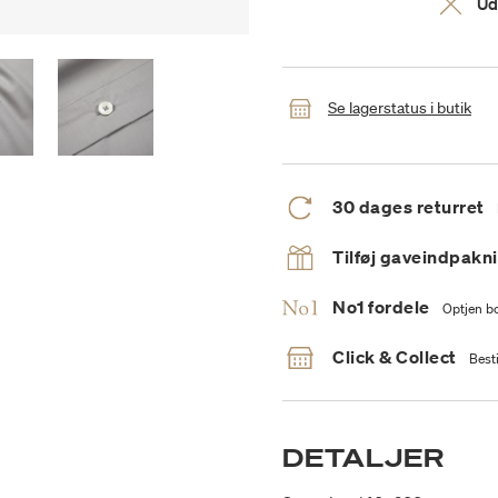
Ud
Se lagerstatus i butik
30 dages returret
Tilføj gaveindpakn
No1 fordele
Optjen bo
Click & Collect
Besti
DETALJER