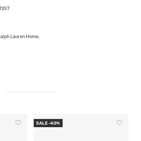
7257
Ralph Lauren Home.
SALE -40%
-