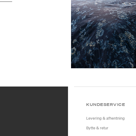
KUNDESERVICE
Levering & afhentning
Bytte & retur