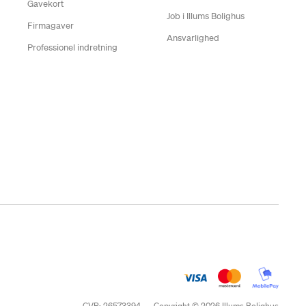
Gavekort
Job i Illums Bolighus
Firmagaver
Ansvarlighed
Professionel indretning
CVR: 26573394
Copyright © 2026 Illums Bolighus