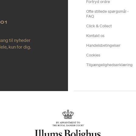
Fortryd ordre
Ofte stillede spørgsmål -
FAQ
NO1
Click & Collect
Kontakt os
gang til nyheder
Handelsbetingelser
le, kun for dig.
Cookies
Tilgængelighedserklæring