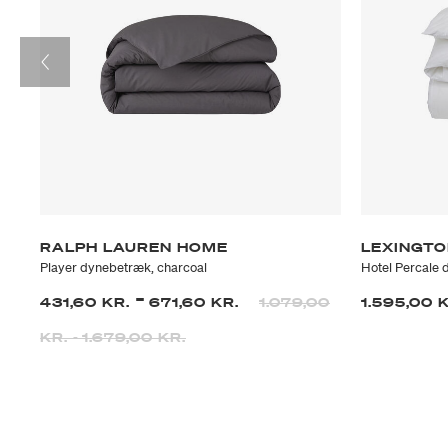
RALPH LAUREN HOME
LEXINGT
Player dynebetræk, charcoal
Hotel Percale 
-
431,60 KR.
671,60 KR.
1.079,00
1.595,00 
KR.
-
1.679,00 KR.