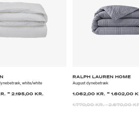
ON
RALPH LAUREN HOME
dynebetræk, white/white
August dynebetræk
-
-
KR.
2.195,00 KR.
1.062,00 KR.
1.602,00 K
1.770,00 KR.
-
2.670,00 K