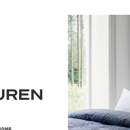
UREN
 HOME