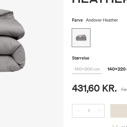
Farve
Andover Heather
Størrelse
140x200 cm
140x220
431,60 KR.
Pr
Fø