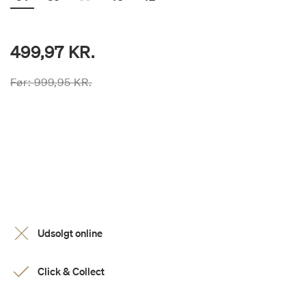
499,97 KR.
Prisen er nedsat fra
til
Før:
999,95 KR.
Udsolgt online
Click & Collect