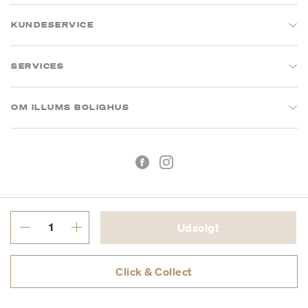
KUNDESERVICE
SERVICES
OM ILLUMS BOLIGHUS
Udsolgt
Handelsbetingelser
Privatlivspolitik
Click & Collect
CVR: 26573394