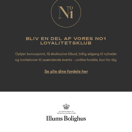
BLIV EN DEL AF VORES NO1
LOYALITETSKLUB
Optjen bonuspoint, få eksklusive tilbud, tidlig adgang til nyheder
og invitationer til spændende events - unikke fordele, kun for dig.
Se alle dine fordele her