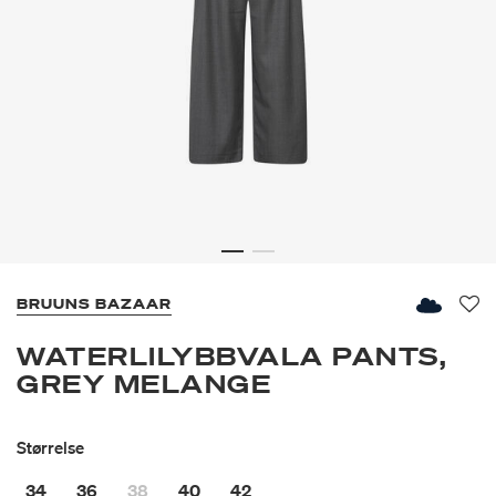
BRUUNS BAZAAR
Fav
WATERLILYBBVALA PANTS,
GREY MELANGE
Størrelse
34
36
38
40
42