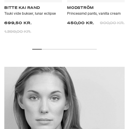
BITTE KAI RAND
MODSTRÖM
Tsuki vide bukser, lunar eclipse
Princessmd pants, vanilla cream
Prisen er neds
til
699,50 KR.
450,00 KR.
900,00 KR.
Prisen er nedsat fra
til
1.399,00 KR.