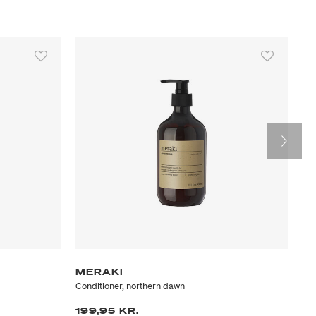
MERAKI
M
Conditioner, northern dawn
Sh
199,95 KR.
11