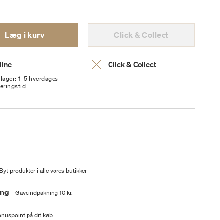
Læg i kurv
Click & Collect
line
Click & Collect
 lager: 1-5 hverdages
veringstid
Byt produkter i alle vores butikker
ing
Gaveindpakning 10 kr.
nuspoint på dit køb