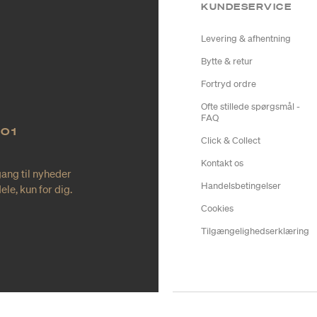
KUNDESERVICE
Levering & afhentning
Bytte & retur
Fortryd ordre
Ofte stillede spørgsmål -
FAQ
NO1
Click & Collect
Kontakt os
gang til nyheder
Handelsbetingelser
le, kun for dig.
Cookies
Tilgængelighedserklæring