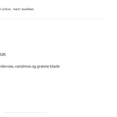
l online - hent i butikken
126
nderose, vandmos og grønne blade