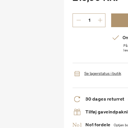
On
På
le
Se lagerstatus i butik
30 dages returret
Tilføj gaveindpakn
No1 fordele
Optjen bo