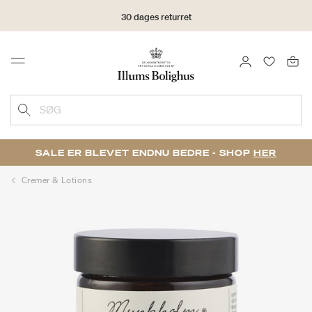
30 dages returret
LOG IND
FAVORIT
Menu
SØG
SALE ER BLEVET ENDNU BEDRE - SHOP
HER
Cremer & Lotions