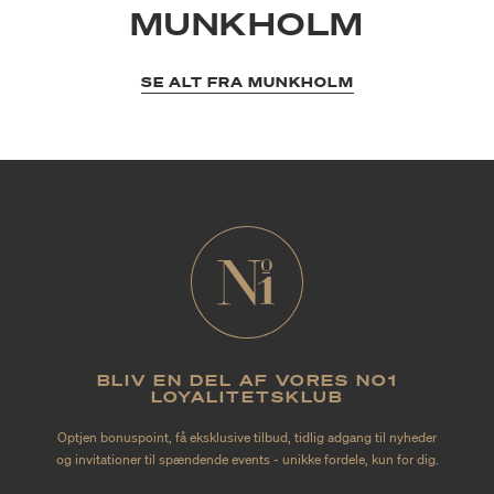
MUNKHOLM
SE ALT FRA MUNKHOLM
BLIV EN DEL AF VORES NO1
LOYALITETSKLUB
Optjen bonuspoint, få eksklusive tilbud, tidlig adgang til nyheder
og invitationer til spændende events - unikke fordele, kun for dig.