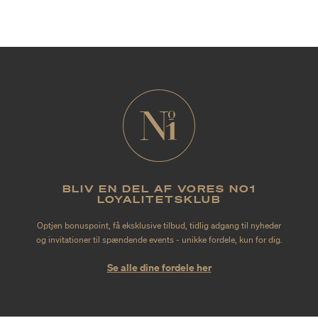
Vindruekerneolie og abrikoskerneolie leverer fugt, og sammen
med E-vitamin, antioxidantbeskyttelse.
BLIV EN DEL AF VORES NO1
LOYALITETSKLUB
Optjen bonuspoint, få eksklusive tilbud, tidlig adgang til nyheder
og invitationer til spændende events - unikke fordele, kun for dig.
Se alle dine fordele her