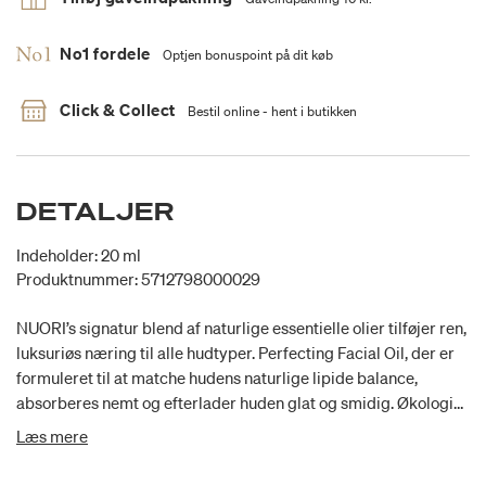
No1 fordele
Optjen bonuspoint på dit køb
Click & Collect
Bestil online - hent i butikken
DETALJER
Indeholder: 20 ml
Produktnummer: 5712798000029
NUORI’s signatur blend af naturlige essentielle olier tilføjer ren,
luksuriøs næring til alle hudtyper. Perfecting Facial Oil, der er
formuleret til at matche hudens naturlige lipide balance,
absorberes nemt og efterlader huden glat og smidig. Økologisk
hybenolie og evening primrose olie, rig på omega 3 og 6
Læs mere
fedtsyrer, nærer og balancerer huden og hjælper samtidig med
at mindske forekomsten af fine linjer og rynker.