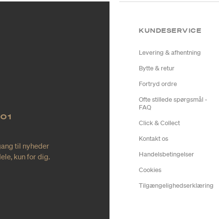
KUNDESERVICE
Levering & afhentning
Bytte & retur
Fortryd ordre
Ofte stillede spørgsmål -
FAQ
NO1
Click & Collect
Kontakt os
gang til nyheder
Handelsbetingelser
le, kun for dig.
Cookies
Tilgængelighedserklæring