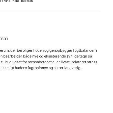
l online - hent i butikken
0609
 serum, der beroliger huden og genopbygger fugtbalancen i
n bearbejder både nye og eksisterende synlige tegn på
 til hud udsat for sæsonbetonet eller livsstilrelateret stress-
likkeligt hudens fugtbalance og sikrer langvarig
aturlig hyaluronsyre og fucrose-kompleks. Beroliger huden og
sponser - med plantebaseret, biofermenteret sorbitol og
 antioxidant-beskyttelse - C- og E-vitamin neutraliserer
på solskader - med lakridsrod-ekstrakt der
n. Vegansk og duftfri formel - velegnet til alle hudtyper.