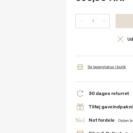
Ud
Se lagerstatus i butik
30 dages returret
Tilføj gaveindpakn
No1 fordele
Optjen bo