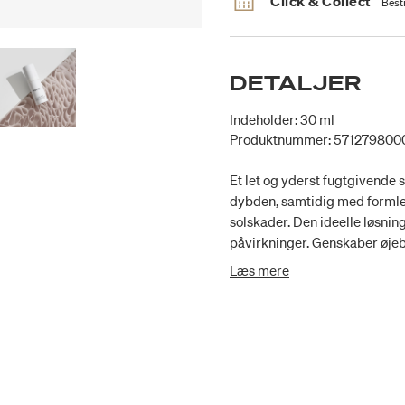
Click & Collect
Besti
DETALJER
Indeholder: 30 ml
Produktnummer: 571279800
Et let og yderst fugtgivende
dybden, samtidig med formle
solskader. Den ideelle løsning
påvirkninger. Genskaber øjeb
fastholdelse af fugt - med n
Læs mere
reducerer inflammatoriske re
kamilleblomst. Giver effektiv
skadelige frie radikaler. Mindsker tegn 
hæmmer produktionen af melani