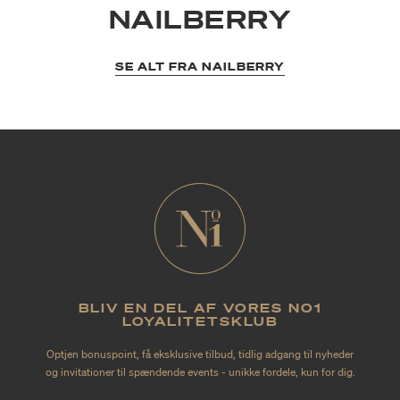
NAILBERRY
SE ALT FRA NAILBERRY
BLIV EN DEL AF VORES NO1
LOYALITETSKLUB
Optjen bonuspoint, få eksklusive tilbud, tidlig adgang til nyheder
og invitationer til spændende events - unikke fordele, kun for dig.