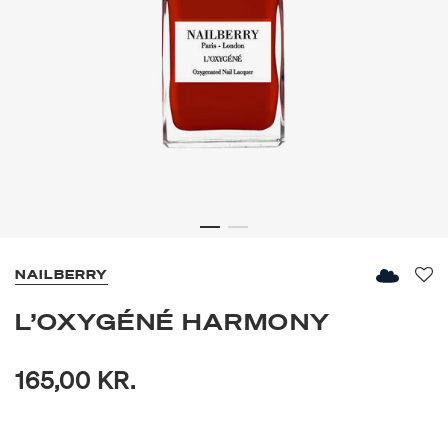
NAILBERRY
Fav
L’OXYGÉNÉ HARMONY
165,00 KR.