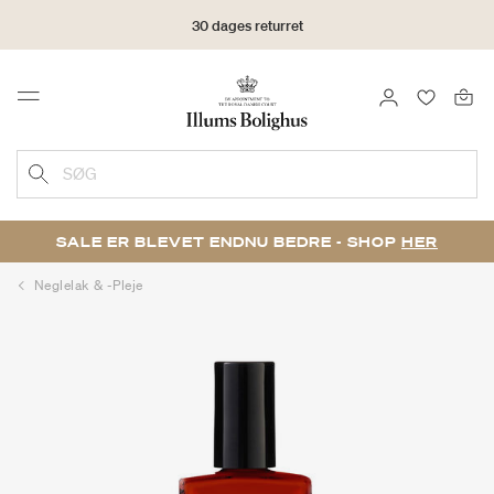
30 dages returret
LOG IND
FAVORIT
Menu
SØG
SALE ER BLEVET ENDNU BEDRE - SHOP
HER
Neglelak & -pleje