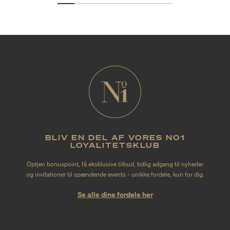
BLIV EN DEL AF VORES NO1
LOYALITETSKLUB
Optjen bonuspoint, få eksklusive tilbud, tidlig adgang til nyheder
og invitationer til spændende events - unikke fordele, kun for dig.
Se alle dine fordele her