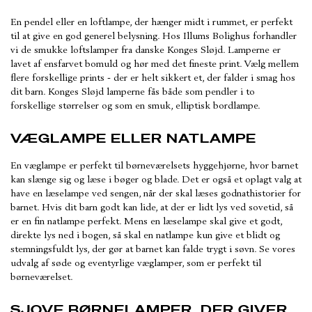
En pendel eller en loftlampe, der hænger midt i rummet, er perfekt
til at give en god generel belysning. Hos Illums Bolighus forhandler
vi de smukke loftslamper fra danske Konges Sløjd. Lamperne er
lavet af ensfarvet bomuld og hør med det fineste print. Vælg mellem
flere forskellige prints - der er helt sikkert et, der falder i smag hos
dit barn. Konges Sløjd lamperne fås både som pendler i to
forskellige størrelser og som en smuk, elliptisk bordlampe.
VÆGLAMPE ELLER NATLAMPE
En væglampe er perfekt til børneværelsets hyggehjørne, hvor barnet
kan slænge sig og læse i bøger og blade. Det er også et oplagt valg at
have en læselampe ved sengen, når der skal læses godnathistorier for
barnet. Hvis dit barn godt kan lide, at der er lidt lys ved sovetid, så
er en fin natlampe perfekt. Mens en læselampe skal give et godt,
direkte lys ned i bogen, så skal en natlampe kun give et blidt og
stemningsfuldt lys, der gør at barnet kan falde trygt i søvn. Se vores
udvalg af søde og eventyrlige væglamper, som er perfekt til
børneværelset.
SJOVE BØRNELAMPER, DER GIVER