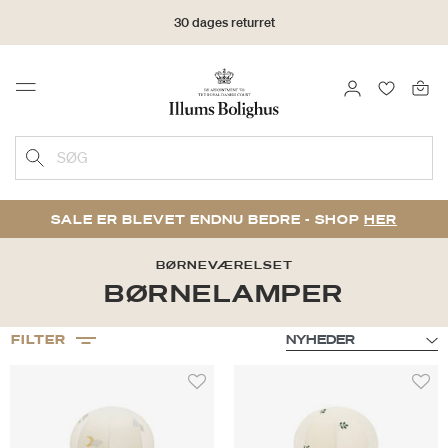
30 dages returret
LOG IND
FAVORIT
Menu
SØG
SALE ER BLEVET ENDNU BEDRE - SHOP
HER
BØRNEVÆRELSET
BØRNELAMPER
FILTER