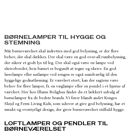
BØRNELAMPER TIL HYGGE OG
STEMNING
Når børneværelset skal indrettes med god belysning, er der flere
behov, der skal dækkes. Der skal være en god over-all rumbelysning,
der sikrer et godt lys til leg. Der skal også være en lampe ved
skrivebordet, hvis barnet er begyndt at tegne og skrive. En god
læselampe eller natlampe ved sengen er også uundværlig til den
hyggelige godnatlæsning. Er værelset stort, kan der sagtens være
behov for flere lamper, fx en væglampe eller en pendel i et hjørne af
værelset. Her hos Illums Bolighus finder du et lækkert udvalg af
børnelamper fra de bedste brands. Vi fører blandt andet Konges
Sløjd og Ferm Living Kids, som udover at give god belysning, har et
smukt og eventyrligt design, der giver børneværelset stilfuld hygge.
LOFTLAMPER OG PENDLER TIL
BØRNEVÆRELSET