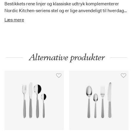
Bestikkets rene linjer og klassiske udtryk komplementerer
Nordic Kitchen-seriens stel og er lige anvendeligt til hverdag
og fest. Hver af sættets 16 dele er forsynet med et kraftigt
Læs mere
skaft, som ligger godt i hånden, og kniven er fremstillet i
knivstål af høj kvalitet, der både sikrer lang holdbarhed og
skarphed.
Alternative produkter