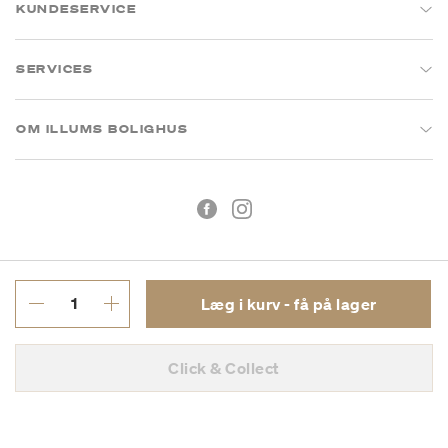
KUNDESERVICE
SERVICES
OM ILLUMS BOLIGHUS
Læg i kurv - få på lager
Handelsbetingelser
Privatlivspolitik
Click & Collect
CVR: 26573394
Copyright © 2026 Illums Bolighus