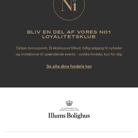
BLIV EN DEL AF VORES NO1
LOYALITETSKLUB
Optjen bonuspoint, få eksklusive tilbud, tidlig adgang til nyheder
og invitationer til spændende events - unikke fordele, kun for dig.
Se alle dine fordele her