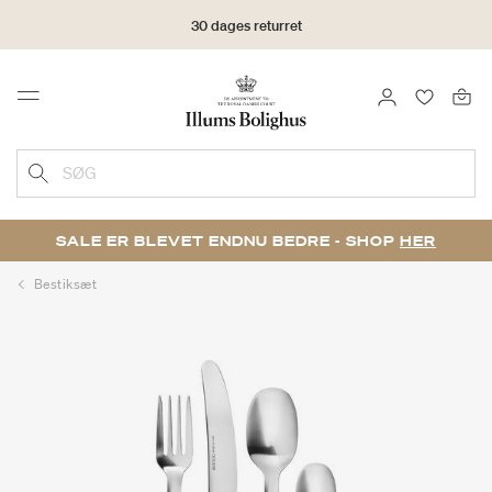
30 dages returret
LOG IND
FAVORIT
Menu
SØG
SALE ER BLEVET ENDNU BEDRE - SHOP
HER
Bestiksæt