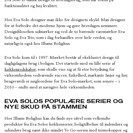
Eva Solo er dansk design til hverdagsbrug, som har fokus på
funktionalitet og høj kvalitet.
Hos Eva Solo designer man ikke for designets skyld. Man designer
for at forbedre det moderne hjem og gøre hverdagen nemmere.
Designfilosofien udmærker sig ved de to bærende varemærker Eva
Solo og Eva Trio, som i dag forhandles over hele verden, og
naturligvis også hos Illums Bolighus.
Eva Solo kom til i 1997. Mærket består af eksklusivt design til
dagligdagens brug i boligen. Det startede med en lille serie af
køkkenredskaber
, som skulle vise sig at få stor betydning for
virksomhedens vedvarende succes. Enkelhed, markante linjer og høj
brugsværdi er nøgleordene for Eva Solo-mærket, som senere – i
2010 – endte med at navngive hele virksomheden.
EVA SOLOS POPULÆRE SERIER OG
NYE SKUD PÅ STAMMEN
Hos Illums Bolighus kan du finde nye såvel som velkendte
produkter fra Eva Solos køkkenserier, boligtilbehør til indendørs og
udendørs brug samt ikke mindst To Go-serien med termokopper og