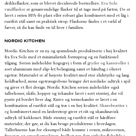
drikkeflasker, som er blevet deciderede bestsellere.
Eva Solo
vandflasker
er genanvendelige flasker til at tage med på farten. De er
lavet i enten BPA-fri plast eller robust glas kombineret med et låg i
rustfrit stål samt en praktisk strop. Flaskerne findes i et væld af
farver, så du kan finde en til hver i familien.
NORDIC KITCHEN
Nordic Kitchen er en ny og spændende produktserie i høj kvalitet
fra Eva Solo med et minimalistisk formsprog og en funktionel
tilgang.
Serien indeholder kogegrej i form af
gryder og kasseroller
i
sort aluminium med slip-let belægning samt et håndtag i olieret
egetræ. Materialet er af højeste kvalitet med stor slidstyrke og lang
holdbarhed, mens egetræsgrebene bringer det nordiske udtryk i spil
og giver et flot design. Nordic Kitchen serien indeholder også
tallerkener, skåle, kopper og tekander lavet i sort stentøj, der vil
pynte på bordet hver dag. Knive og termokander er lavet i en
kombination af rustfrit stål og træ i en høj kvalitet.
Skærebrætter i
eg
kombineret med en læderstrop giver et råt og skandinavisk
udtryk til køkkenet. Både stentøj og rustfrit stål er hårdføre
materialer, der gør, at du kan bruge produkterne i hverdagen.
Tallerknerne kan for eksempel både komme i ovnen, mikroovnen,