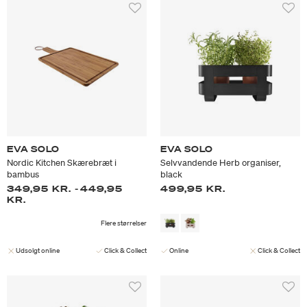
EVA SOLO
EVA SOLO
Nordic Kitchen Skærebræt i
Selvvandende Herb organiser,
bambus
black
349,95 KR.
-
449,95
499,95 KR.
KR.
Flere størrelser
Udsolgt online
Click & Collect
Online
Click & Collect