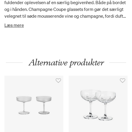
fuldender oplevelsen af en særlig begivenhed. Både på bordet
og i hånden. Champagne Coupe glassets form gør det særligt
velegnet til søde mousserende vine og champagne, fordi duft
og bobler hurtigt kan komme op til overfladen og giver smag.
Læs mere
Glassets tynde, elegante kant giver desuden en delikat
drikkeoplevelse. Champagne Coupe hører til serien af Eva Solo
vinglas, som er udviklet i tæt samarbejde med professionelle
sommelierer. Glasset kan også bruges til drinks og servering af
mindre anretninger som for eksempel snacks, forret eller
Alternative produkter
dessert.