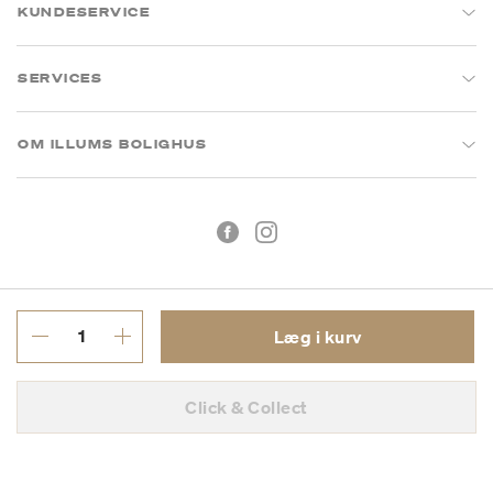
KUNDESERVICE
SERVICES
OM ILLUMS BOLIGHUS
Læg i kurv
Handelsbetingelser
Privatlivspolitik
Click & Collect
CVR: 26573394
Copyright © 2026 Illums Bolighus