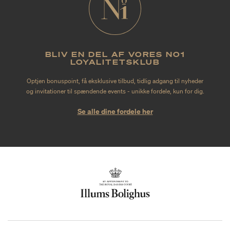
BLIV EN DEL AF VORES NO1
LOYALITETSKLUB
Optjen bonuspoint, få eksklusive tilbud, tidlig adgang til nyheder
og invitationer til spændende events - unikke fordele, kun for dig.
Se alle dine fordele her