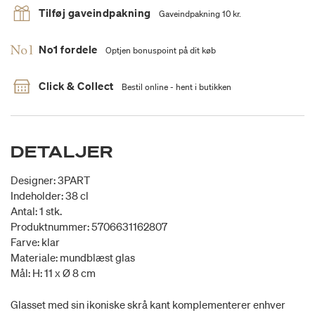
Tilføj gaveindpakning
Gaveindpakning 10 kr.
No1 fordele
Optjen bonuspoint på dit køb
Click & Collect
Bestil online - hent i butikken
DETALJER
Designer: 3PART
Indeholder: 38 cl
Antal: 1 stk.
Produktnummer: 5706631162807
Farve: klar
Materiale: mundblæst glas
Mål: H: 11 x Ø 8 cm
Glasset med sin ikoniske skrå kant komplementerer enhver