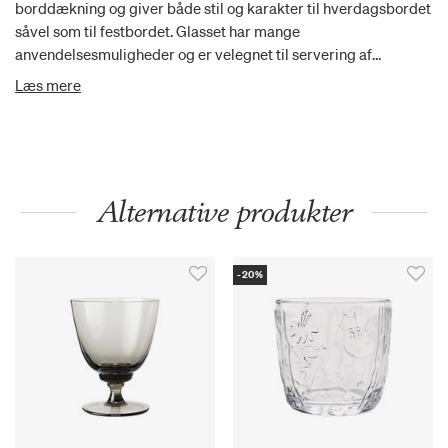
borddækning og giver både stil og karakter til hverdagsbordet
såvel som til festbordet. Glasset har mange
anvendelsesmuligheder og er velegnet til servering af
eksempelvis vand, juice, saft, smoothies, drinks eller som et
Læs mere
hverdagsvinglas. Glasset er let at rengøre og tåler
maskinopvask på glasprogram.
Alternative produkter
-20%