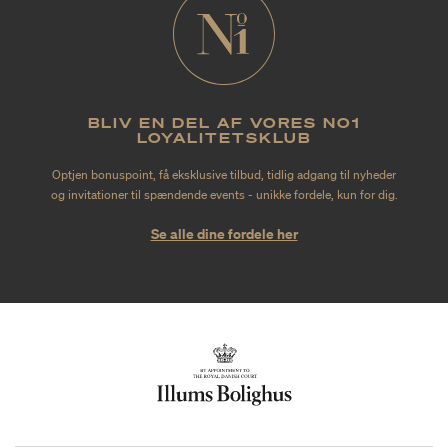
BLIV EN DEL AF VORES NO1
LOYALITETSKLUB
Optjen bonuspoint, få eksklusive tilbud, tidlig adgang til nyheder
og invitationer til spændende events - unikke fordele, kun for dig.
Se alle dine fordele her