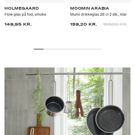
HOLMEGAARD
MOOMIN ARABIA
Flow glas på fod, smoke
Mumi drikkeglas 28 cl 2 stk., klar
Prisen er neds
til
149,95 KR.
159,20 KR.
199,00 KR.