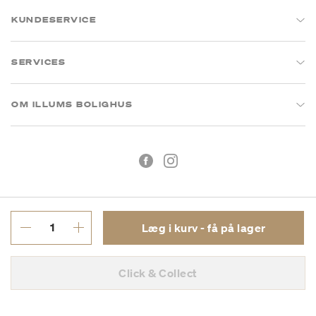
KUNDESERVICE
SERVICES
OM ILLUMS BOLIGHUS
Læg i kurv - få på lager
Handelsbetingelser
Privatlivspolitik
Click & Collect
CVR: 26573394
Copyright © 2026 Illums Bolighus