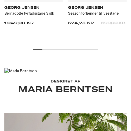
GEORG JENSEN
GEORG JENSEN
Bernadotte fyrfadsstage 3 stk
Season forlænger til lysestage
Prisen er neds
til
1.049,00 KR.
524,25 KR.
699,00 KR.
DESIGNET AF
MARIA BERNTSEN