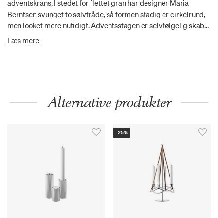
adventskrans. I stedet for flettet gran har designer Maria
Berntsen svunget to sølvtråde, så formen stadig er cirkelrund,
men looket mere nutidigt. Adventsstagen er selvfølgelig skabt
til at pynte og jule i hele december måned, men fordi den er i
Læs mere
sølv, kan den sagtens bringe lys, liv og glæde hele året rundt.
Stagen er skabt, så du selv kan sætte dit eget præg på den med
fx blade, blomster, grønt og silkebånd.
Alternative produkter
-25%