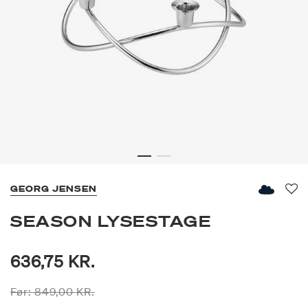
GEORG JENSEN
Fav
SEASON LYSESTAGE
636,75 KR.
Prisen er nedsat fra
til
Før:
849,00 KR.