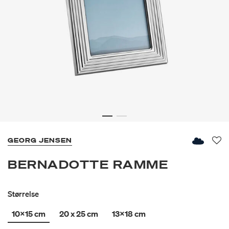
GEORG JENSEN
Fav
BERNADOTTE RAMME
Størrelse
10x15 cm
20 x 25 cm
13x18 cm