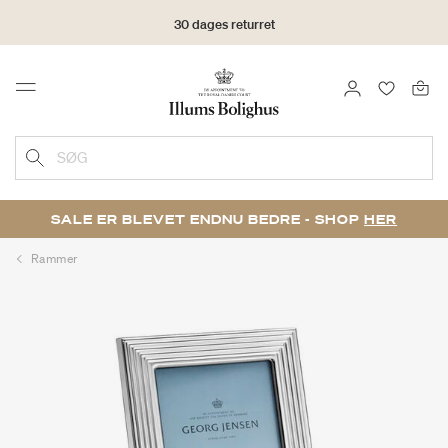
30 dages returret
LOG IND
FAVORIT
Menu
SØG
SALE ER BLEVET ENDNU BEDRE - SHOP
HER
Rammer