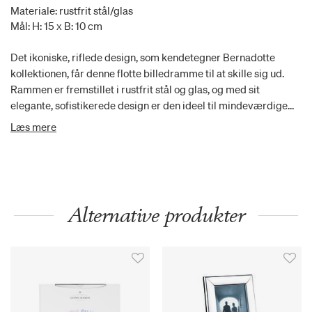
Materiale: rustfrit stål/glas
Mål: H: 15 x B: 10 cm
Det ikoniske, riflede design, som kendetegner Bernadotte
kollektionen, får denne flotte billedramme til at skille sig ud.
Rammen er fremstillet i rustfrit stål og glas, og med sit
elegante, sofistikerede design er den ideel til mindeværdige
billeder. Et nyt magnetisk system samler rammen, og den kan
Læs mere
både stå lodret og vandret eller nemt monteres på væggen.
Alternative produkter