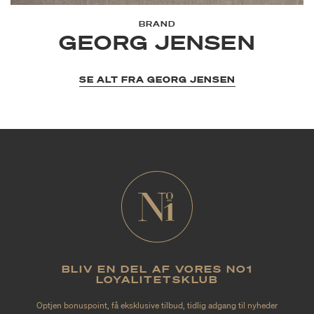
BRAND
GEORG JENSEN
SE ALT FRA GEORG JENSEN
BLIV EN DEL AF VORES NO1
LOYALITETSKLUB
Optjen bonuspoint, få eksklusive tilbud, tidlig adgang til nyheder